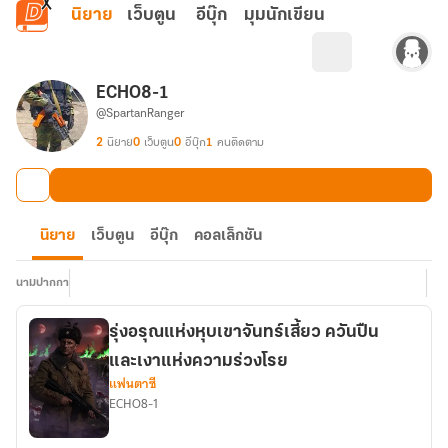
ข้ามไปยังเนื้อหาหลัก
นิยาย
เว็บตูน
อีบุ๊ก
มุมนักเขียน
ECHO8-1
@SpartanRanger
2
นิยาย
0
เว็บตูน
0
อีบุ๊ก
1
คนติดตาม
นิยาย
เว็บตูน
อีบุ๊ก
คอลเล็กชัน
นามปากกา
รุ่งอรุณแห่งหุบเขาจันทร์เสี้ยว ควันปืน
และเงาแห่งความร่วงโรย
แฟนตาซี
ECHO8-1