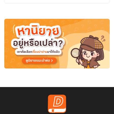
หลัง
นิวเคลียร์