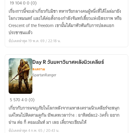
รุ่งอรุณ
19
104
0
0 (0)
แห่ง
เรื่องราวนี้จะเล่าเกี่ยวกับมิชา ทหารวัยกลางคนผู้หนึ่งที่ได้โผล่มายัง
หุบเขา
โลกเวทมนตร์ และได้ด่อตั้งกองกำลังจันทร์เสี้ยวแห่งอิสรภาพ หรือ
จันทร์
Crescent of the freedom เขานั้นได้มาพัวพันกับการปลดแอก
เสี้ยว
ประชาชนแล้ว
ควัน
อัปเดตล่าสุด 19 พ.ค. 69 / 22:18 น.
ปืน
และ
เงา
Day R วันมหาวินาศหลังนิวเคลียร์
แห่ง
สงคราม
ความ
SpartanRanger
ร่วง
โรย
Day
5
570
4
0 (0)
R
เกี่ยวกับการผจญภัยในโลกหลังจากมหาสงครามนิวเคลียร์จะสนุก
วัน
แค่ไหนไปติดตามดูกัน อัพเดทเวลาว่าง : อาทิตย์ละ2-3ครั้ง อยาก
มหา
อ่าน ต่อ ก็ คอมเม้นท์ มา เลย เดี๋ยวจะเขียนให้
วินาศ
อัปเดตล่าสุด 4 ก.พ. 65 / 20:43 น.