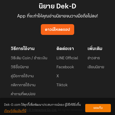
นิยาย Dek-D
App ที่จะทำให้คุณอ่านนิยายจนวางมือถือไม่ลง!
ดาวน์โหลดแอป
วิธีการใช้งาน
ติดต่อเรา
เพิ่มเติม
วิธีเติม Coin / ชำระเงิน
LINE Official
ข่าวสาร
วิธีซื้อนิยาย
Facebook
เขียนนิยาย
คู่มือการใช้งาน
X
กติกาการใช้งาน
Tiktok
คำถามที่พบบ่อย
Dek-D.com ใช้คุกกี้เพื่อพัฒนาประสบการณ์ของ ผู้ใช้ให้ดียิ่งขึ้น
ยอมรับ
เรียนรู้เพิ่มเติมที่นี่
© 2026
Dek-D Interactive Co.,Ltd.
All rights reserved. |
Privacy Policy