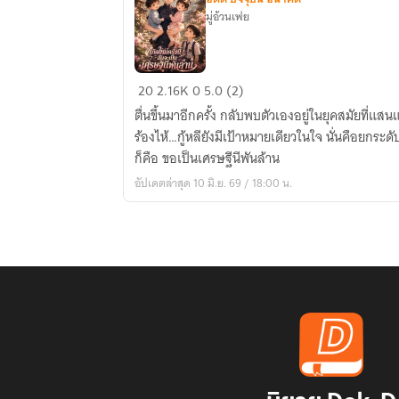
มู่อ้วนเฟย
ยุค
20
2.16K
0
5.0 (2)
80:
ตื่นขึ้นมาอีกครั้ง กลับพบตัวเองอยู่ในยุคสมัยที่แ
เกิด
ร้องไห้…กู้หลียังมีเป้าหมายเดียวในใจ นั่นคือยกระ
ใหม่
ก็คือ ขอเป็นเศรษฐีนีพันล้าน
ครั้ง
อัปเดตล่าสุด 10 มิ.ย. 69 / 18:00 น.
นี้
ฉัน
จะ
เป็น
เศรษฐีนี
พัน
ล้าน