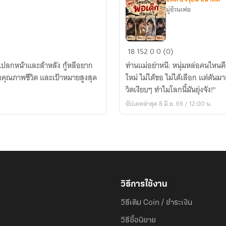
มู่อ้วนเฟย
ท่าน
18
152
0
0 (0)
แม่
สนแปลกหน้าและล้าหลัง กู้หลีอยาก
ท่านแม่อย่าหนี: หนุ่มหล่อคนไหนคือท่านพ่อของข
อย่า
ดับคุณภาพชีวิต และเป้าหมายสูงสุด
ใหม่ ไม่ได้ขอ ไม่ได้เลือก แต่ดันมาเป็นทารก
หนี
วิตเงียบๆ ทำไมโลกนี้มันยุ่งจัง!"
นะ!
อัปเดตล่าสุด 8 มิ.ย. 69 / 12:00 น.
หนุ่ม
หล่อ
คน
ไหน
คือ
พ่อ
ของ
วิธีการใช้งาน
ข้า
วิธีเติม Coin / ชำระเงิน
กัน
แน่?!
วิธีซื้อนิยาย