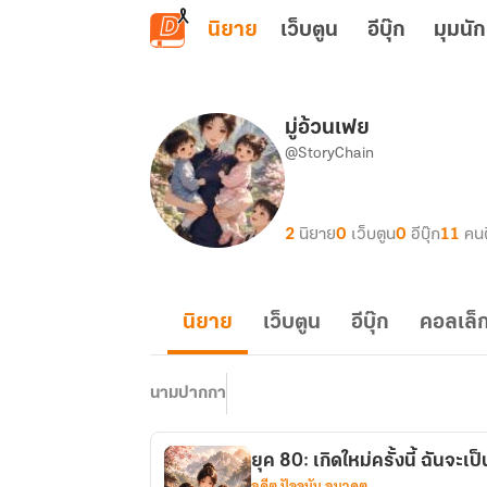
ข้ามไปยังเนื้อหาหลัก
นิยาย
เว็บตูน
อีบุ๊ก
มุมนัก
มู่อ้วนเฟย
@StoryChain
2
นิยาย
0
เว็บตูน
0
อีบุ๊ก
11
คน
นิยาย
เว็บตูน
อีบุ๊ก
คอลเล็ก
นามปากกา
ยุค 80: เกิดใหม่ครั้งนี้ ฉันจะเ
อดีต ปัจจุบัน อนาคต