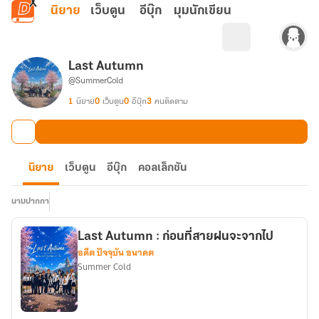
ข้ามไปยังเนื้อหาหลัก
นิยาย
เว็บตูน
อีบุ๊ก
มุมนักเขียน
Last Autumn
@SummerCold
1
นิยาย
0
เว็บตูน
0
อีบุ๊ก
3
คนติดตาม
นิยาย
เว็บตูน
อีบุ๊ก
คอลเล็กชัน
นามปากกา
Last Autumn : ก่อนที่สายฝนจะจากไป
อดีต ปัจจุบัน อนาคต
Summer Cold