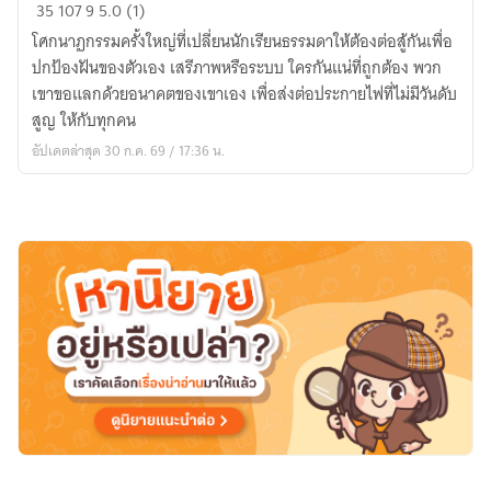
Last
35
107
9
5.0 (1)
Autumn
โศกนาฏกรรมครั้งใหญ่ที่เปลี่ยนนักเรียนธรรมดาให้ต้องต่อสู้กันเพื่อ
:
ปกป้องฝันของตัวเอง เสรีภาพหรือระบบ ใครกันแน่ที่ถูกต้อง พวก
ก่อน
เขาขอแลกด้วยอนาคตของเขาเอง เพื่อส่งต่อประกายไฟที่ไม่มีวันดับ
ที่
สูญ ให้กับทุกคน
สาย
อัปเดตล่าสุด 30 ก.ค. 69 / 17:36 น.
ฝน
จะ
จาก
ไป