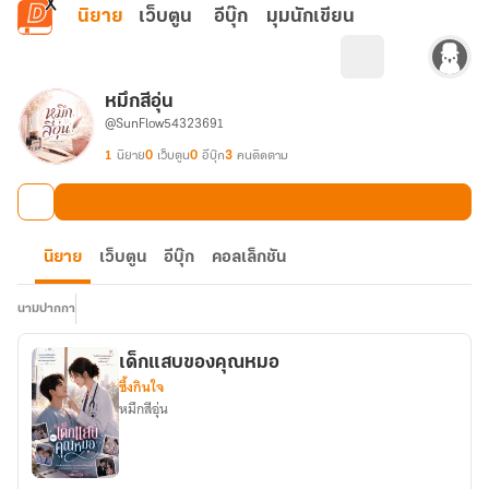
ข้ามไปยังเนื้อหาหลัก
นิยาย
เว็บตูน
อีบุ๊ก
มุมนักเขียน
หมึกสีอุ่น
@SunFlow54323691
1
นิยาย
0
เว็บตูน
0
อีบุ๊ก
3
คนติดตาม
นิยาย
เว็บตูน
อีบุ๊ก
คอลเล็กชัน
นามปากกา
เด็กแสบของคุณหมอ
ซึ้งกินใจ
หมึกสีอุ่น