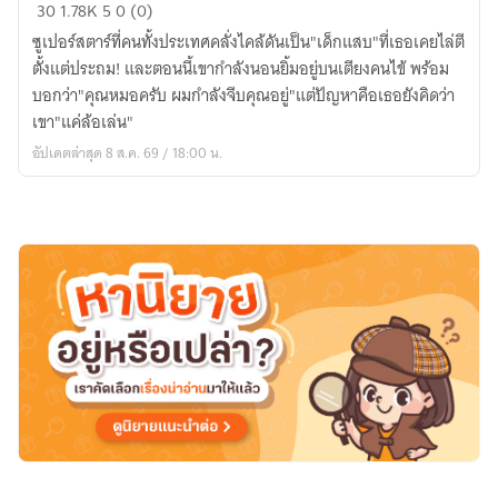
เด็ก
30
1.78K
5
0 (0)
แสบ
ซูเปอร์สตาร์ที่คนทั้งประเทศคลั่งไคล้ดันเป็น"เด็กแสบ"ที่เธอเคยไล่ตี
ของ
ตั้งแต่ประถม! และตอนนี้เขากำลังนอนยิ้มอยู่บนเตียงคนไข้ พร้อม
คุณ
บอกว่า"คุณหมอครับ ผมกำลังจีบคุณอยู่"แต่ปัญหาคือเธอยังคิดว่า
หมอ
เขา"แค่ล้อเล่น"
อัปเดตล่าสุด 8 ส.ค. 69 / 18:00 น.