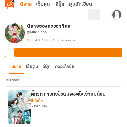
ข้ามไปยังเนื้อหาหลัก
นิยาย
เว็บตูน
อีบุ๊ก
มุมนักเขียน
นิยายของดวงอาทิตย์
@Sunshineo7
3
นิยาย
0
เว็บตูน
1
อีบุ๊ก
0
คนติดตาม
นิยาย
เว็บตูน
อีบุ๊ก
คอลเล็กชัน
นามปากกา
ตื๊กรัก ภารกิจง้อแม่พิชิตใจเจ้าหมีน้อย
ซึ้งกินใจ
Sunshineo7