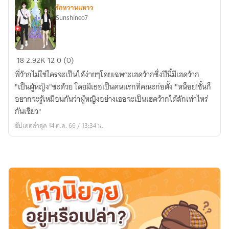
ที่
รักหวานแหวว
meb
Sunshineo7
เพียง
ค้นหา⤵️
พี่
18
2.92K
12
0 (0)
ว๊าก
พี่ว้ากไม่ใช่ใครจะเป็นได้ง่ายๆโดยเฉพาะเฮดว้ากซึ่งปีนี้มีเฮดว้าก
สาย
"เป็นผู้หญิง"ซะด้วย โดยมีเธอเป็นคนแรกที่คณะก่อตั้ง "หน็อย!ชั้นก็
โหด
อยากจะรู้เหมือนกันว่าผู้หญิงอย่างเธอจะเป็นเฮดว้ากได้สักเท่าไหร่
กับ
กันเชียว"
แกน
อัปเดตล่าสุด 14 ต.ค. 66 / 13:34 น.
พยาบาล