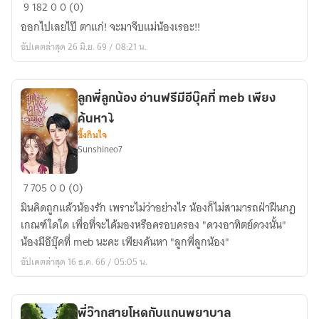
ตื๊
9
182
0
0 (0)
กรัก
ออกไปเลยไป๊ ตาแก่! จะมาจีบแม่น้องเรอะ!!
ภารกิจ
อัปเดตล่าสุด 26 มิ.ย. 69 / 08:21 น.
ง้อ
แม่
พิชิต
ลูกพี่ลูกน้อง อ่านฟรีมีอีบุ๊คที่ meb เพียง
ใจ
ค้นหา⤵️
เจ้า
ซึ้งกินใจ
หมี
Sunshineo7
น้อย
ลูกพี่
7
705
0
0 (0)
ลูก
มินคิดถูกแล้วน้องรัก เพราะไม่ว่าอย่างไร น้องก็ไม่สามารถฝ่าฝืนกฎ
น้อง
เกณฑ์ใดใด เพื่อที่จะได้มองหรือครอบครอง "ดวงอาทิตย์ดวงนั้น"
อ่าน
น้องมีอีบุ๊คที่ meb นะคะ เพียงค้นหา "ลูกพี่ลูกน้อง"
ฟรี
อัปเดตล่าสุด 16 ธ.ค. 66 / 05:05 น.
มี
อี
บุ๊ค
พี่ว๊ากสายโหดกับแกนพยาบาล