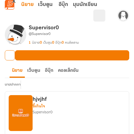
ข้ามไปยังเนื้อหาหลัก
นิยาย
เว็บตูน
อีบุ๊ก
มุมนักเขียน
Supervisor0
@Supervisor0
1
นิยาย
0
เว็บตูน
0
อีบุ๊ก
0
คนติดตาม
นิยาย
เว็บตูน
อีบุ๊ก
คอลเล็กชัน
นามปากกา
hjvjhf
ซึ้งกินใจ
Supervisor0