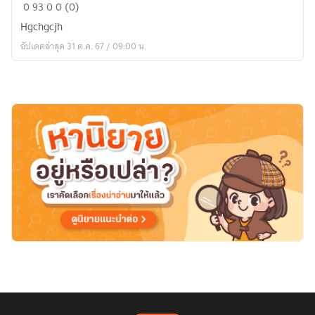
hjvjhf
0
93
0
0 (0)
Hgchgcjh
อัปเดตล่าสุด 31 ต.ค. 67 / 09:00 น.