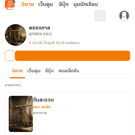
ข้ามไปยังเนื้อหาหลัก
นิยาย
เว็บตูน
อีบุ๊ก
มุมนักเขียน
ตรรกกาล
@TARKA-KALA
1
นิยาย
0
เว็บตูน
0
อีบุ๊ก
0
คนติดตาม
นิยาย
เว็บตูน
อีบุ๊ก
คอลเล็กชัน
นามปากกา
วันละแวบ
ตลก-ขบขัน
ตรรกกาล