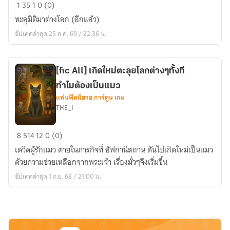
สร้าง
1
35
1
0 (0)
เกม
ทะลุมิติมาต่างโลก (อีกแล้ว)
ใน
อัปเดตล่าสุด 25 ก.ค. 69 / 22:36 น.
ต่าง
โลก
[fic All] เกิดใหม่ตะลุยโลกต่างๆทั้งที
ทำไมต้องเป็นแมว
แฟนฟิคนิยาย การ์ตูน เกม
THE_I
[fic
8
514
12
0 (0)
All]
เดวิดผู้รักแมว ตายในภารกิจที่ อัฟกานิสถาน ดันไปเกิดใหม่เป็นแมว
เกิด
ด้วยความช่วยเหลือกจากพระเจ้า เรื่องมั่วๆจึงเริ่มขึ้น
ใหม่
อัปเดตล่าสุด 1 ก.ย. 68 / 21:00 น.
ตะลุย
โลก
ต่างๆ
ทั้งที