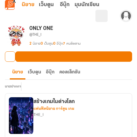
ข้ามไปยังเนื้อหาหลัก
นิยาย
เว็บตูน
อีบุ๊ก
มุมนักเขียน
0NLY 0NE
@THE_I
2
นิยาย
0
เว็บตูน
0
อีบุ๊ก
7
คนติดตาม
นิยาย
เว็บตูน
อีบุ๊ก
คอลเล็กชัน
นามปากกา
สร้างเกมในต่างโลก
แฟนฟิคนิยาย การ์ตูน เกม
THE_I