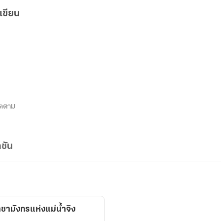
เขียน
ิดตาม
ชัน
าชามังกรแห่งแม่น้ำจิง