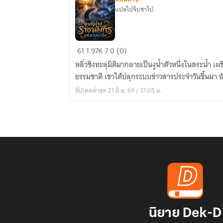
แปลไปจิบชาไป
ข่าว
61
1.97K
7
0 (0)
กรอง
หลิ่วชิงทะลุมิติมากลายเป็นงูน้ำตัวหนึ่งในสระน้ำ 
ราย
ธร
วัน
อัปเดตล่าสุด 21 มิ.ย. 69 / 17:05 น.
:
จาก
งู
น้ำ
สู่
ราชา
มังกร
แห่ง
แม่
น้ำ
นิยาย Dek-D
จิง