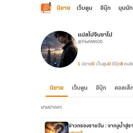
ข้ามไปยังเนื้อหาหลัก
นิยาย
เว็บตูน
อีบุ๊ก
มุมนัก
แปลไปจิบชาไป
@THeFARGOD
1
นิยาย
0
เว็บตูน
0
อีบุ๊ก
8
คนต
นิยาย
เว็บตูน
อีบุ๊ก
คอลเล็ก
นามปากกา
ข่าวกรองรายวัน : จากงูน้ำสู่ร
แฟนตาซี