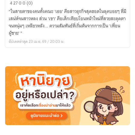
Perfect
4
27
0
0 (0)
Match:
"ในสายตาของคนทั้งคณะ 'เธอ' คือสาวธุรกิจสุดฮอตในลุคบอยๆ ที่มี
พลิก
เสน่ห์จนสาวหลง ส่วน 'เขา' คือเด็กเทียบโอนหน้าใหม่ที่สวยสะดุดตา
รัก
จนหนุ่มๆ เหลียวหลัง... ความสัมพันธ์ที่เริ่มต้นจากการเป็น 'เพื่อน
สลับ
ผู้ชาย' "
ขั้ว
อัปเดตล่าสุด 23 เม.ย. 69 / 20:03 น.