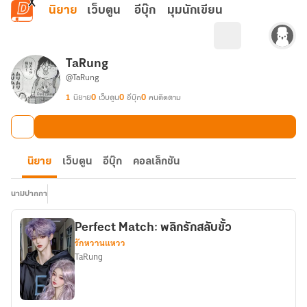
ข้ามไปยังเนื้อหาหลัก
นิยาย
เว็บตูน
อีบุ๊ก
มุมนักเขียน
TaRung
@TaRung
1
นิยาย
0
เว็บตูน
0
อีบุ๊ก
0
คนติดตาม
นิยาย
เว็บตูน
อีบุ๊ก
คอลเล็กชัน
นามปากกา
Perfect Match: พลิกรักสลับขั้ว
รักหวานแหวว
TaRung