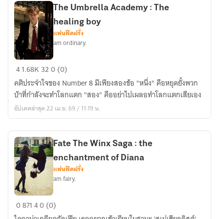
อร์
The Umbrella Academy : The
เทิล
healing boy
ต้อง
แฟนฟิคฝรั่ง
รอด
am ordinary.
(TMR/MEW)
The
4
1.68K
32
0 (0)
Umbrella
คติประจำใจของ Number 8 มีเพียงสองข้อ "หนึ่ง" คือหยุดยั้งพวก
Academy
บ้าที่กำลังจะทำโลกแตก "สอง" คืออย่าไปเผลอทำโลกแตกเสียเอง
:
อัปเดตล่าสุด 22 เม.ย. 69 / 11:19 น.
The
healing
boy
Fate The Winx Saga : the
enchantment of Diana
แฟนฟิคฝรั่ง
am fairy.
Fate
0
871
4
0 (0)
The