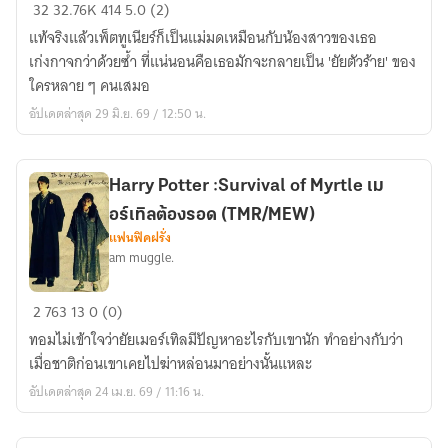
Harry
32
32.76K
414
5.0 (2)
Potter
แท้จริงแล้วเพ็ตทูเนียร์ก็เป็นแม่มดเหมือนกับน้องสาวของเธอ
:
เก่งกาจกว่าด้วยซ้ำ ที่แน่นอนคือเธอมักจะกลายเป็น 'ยัยตัวร้าย' ของ
Petunia
ใครหลาย ๆ คนเสมอ
Evans
อัปเดตล่าสุด 29 มิ.ย. 69 / 12:50 น.
and
The
Swan
Harry Potter :Survival of Myrtle เม
Lake
อร์เทิลต้องรอด (TMR/MEW)
แฟนฟิคฝรั่ง
am muggle.
Harry
2
763
13
0 (0)
Potter
ทอมไม่เข้าใจว่ายัยเมอร์เทิลมีปัญหาอะไรกับเขานัก ทำอย่างกับว่า
:Survival
เมื่อชาติก่อนเขาเคยไปฆ่าหล่อนมาอย่างนั้นแหละ
of
อัปเดตล่าสุด 24 เม.ย. 69 / 11:16 น.
Myrtle
เม