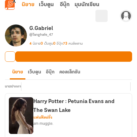
ข้ามไปยังเนื้อหาหลัก
นิยาย
เว็บตูน
อีบุ๊ก
มุมนักเขียน
G.Gabriel
@Tanghafe_47
4
นิยาย
0
เว็บตูน
0
อีบุ๊ก
73
คนติดตาม
นิยาย
เว็บตูน
อีบุ๊ก
คอลเล็กชัน
นามปากกา
Harry Potter : Petunia Evans and
The Swan Lake
แฟนฟิคฝรั่ง
am muggle.