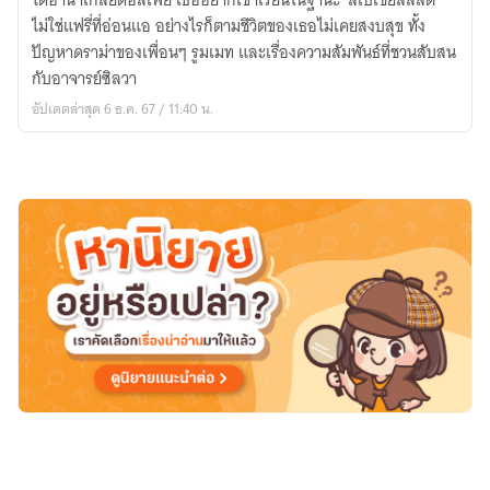
ไดอาน่าเกลียดอัลเฟีย เธออยากเข้าเรียนในฐานะ 'สเปเชียลลิสต์'
Winx
ไม่ใช่แฟรี่ที่อ่อนแอ อย่างไรก็ตามชีวิตของเธอไม่เคยสงบสุข ทั้ง
Saga
ปัญหาดราม่าของเพื่อนๆ รูมเมท และเรื่องความสัมพันธ์ที่ชวนสับสน
:
กับอาจารย์ซิลวา
the
อัปเดตล่าสุด 6 ธ.ค. 67 / 11:40 น.
enchantment
of
Diana