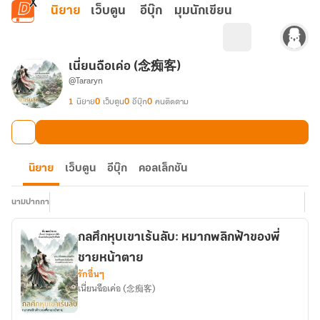
ข้ามไปยังเนื้อหาหลัก
นิยาย
เว็บตูน
อีบุ๊ก
มุมนักเขียน
เนี่ยนฉือเค่อ (念痴客)
@Tararyn
1
นิยาย
0
เว็บตูน
0
อีบุ๊ก
0
คนติดตาม
นิยาย
เว็บตูน
อีบุ๊ก
คอลเล็กชัน
นามปากกา
กลศึกหุบเขาเร้นลับ: หมากพลิกฟ้าของพี่
ชายหน้าตาย
รักอื่นๆ
เนี่ยนฉือเค่อ (念痴客)