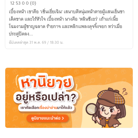
กล
12
53
0
0 (0)
ศึก
เบื้องหน้า เขาคือ 'เซิ่นเยี่ยเฉิน' เสนาบดีหนุ่มหน้าตายผู้แสนเย็นชา
หุบเขา
เด็ดขาด และไร้หัวใจ เบื้องหน้า นางคือ 'หลินซีเยว่' เถ้าแก่เนี้ย
เร้น
โฉมงามผู้ชาญฉลาด ร้ายกาจ และพลิกแพลงดุจจิ้งจอก ทว่าเมื่อ
ลับ:
ประตูปิดลง...
หมาก
อัปเดตล่าสุด 31 พ.ค. 69 / 18:30 น.
พลิก
ฟ้า
ของ
พี่
ชาย
หน้า
ตาย