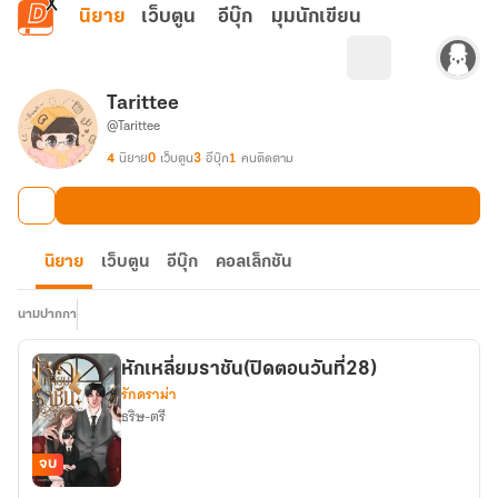
ข้ามไปยังเนื้อหาหลัก
นิยาย
เว็บตูน
อีบุ๊ก
มุมนักเขียน
Tarittee
@Tarittee
4
นิยาย
0
เว็บตูน
3
อีบุ๊ก
1
คนติดตาม
นิยาย
เว็บตูน
อีบุ๊ก
คอลเล็กชัน
นามปากกา
หักเหลี่ยมราชัน(ปิดตอนวันที่28)
รักดราม่า
ธริษ-ตรี
จบ