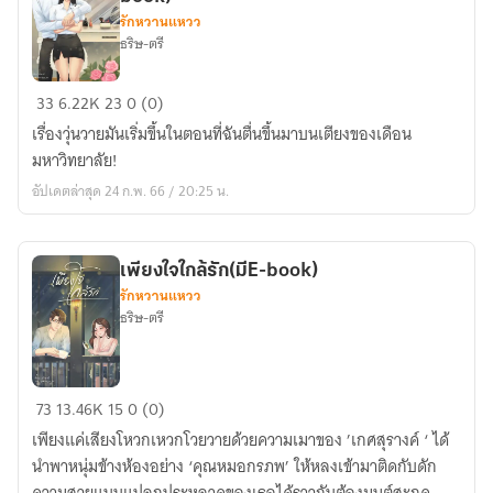
รักหวานแหวว
ธริษ-ตรี
Enchanted
33
6.22K
23
0 (0)
love
เรื่องวุ่นวายมันเริ่มขึ้นในตอนที่ฉันตื่นขึ้นมาบนเตียงของเดือน
พี่
มหาวิทยาลัย!
ควีน
อัปเดตล่าสุด 24 ก.พ. 66 / 20:25 น.
ของ
ผม(มีE-
book)
เพียงใจใกล้รัก(มีE-book)
รักหวานแหวว
ธริษ-ตรี
เพียง
73
13.46K
15
0 (0)
ใจ
เพียงแค่เสียงโหวกเหวกโวยวายด้วยความเมาของ ’เกศสุรางค์ ‘ ได้
ใกล้
นำพาหนุ่มข้างห้องอย่าง ‘คุณหมอกรภพ’ ให้หลงเข้ามาติดกับดัก
รัก(มีE-