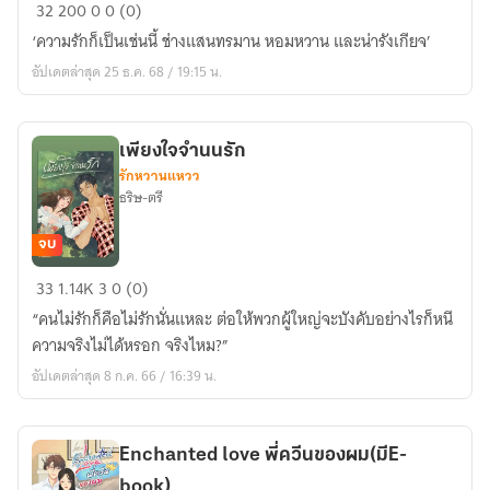
หักเห
32
200
0
0 (0)
ลี่
‘ความรักก็เป็นเช่นนี้ ช่างแสนทรมาน หอมหวาน และน่ารังเกียจ’
ยม
อัปเดตล่าสุด 25 ธ.ค. 68 / 19:15 น.
ราชัน(ปิด
ตอน
วัน
เพียงใจจำนนรัก
ที่28)
รักหวานแหวว
ธริษ-ตรี
จบ
เพียง
33
1.14K
3
0 (0)
ใจ
“คนไม่รักก็คือไม่รักนั่นแหละ ต่อให้พวกผู้ใหญ่จะบังคับอย่างไรก็หนี
จำนน
ความจริงไม่ได้หรอก จริงไหม?”
รัก
อัปเดตล่าสุด 8 ก.ค. 66 / 16:39 น.
Enchanted love พี่ควีนของผม(มีE-
book)