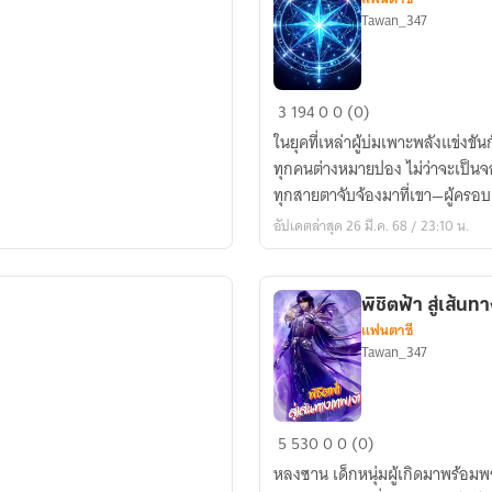
Tawan_347
วงแหวน
3
194
0
0 (0)
วิญญาณ
ในยุคที่เหล่าผู้บ่มเพาะพลังแข่งขั
ทุกคนต่างหมายปอง ไม่ว่าจะเป็นจอ
ทุกสายตาจับจ้องมาที่เขา—ผู้ครอ
อัปเดตล่าสุด 26 มี.ค. 68 / 23:10 น.
พิชิตฟ้า สู่เส้นท
แฟนตาซี
Tawan_347
พิชิต
5
530
0
0 (0)
ฟ้า
หลงซาน เด็กหนุ่มผู้เกิดมาพร้อมพ
สู่