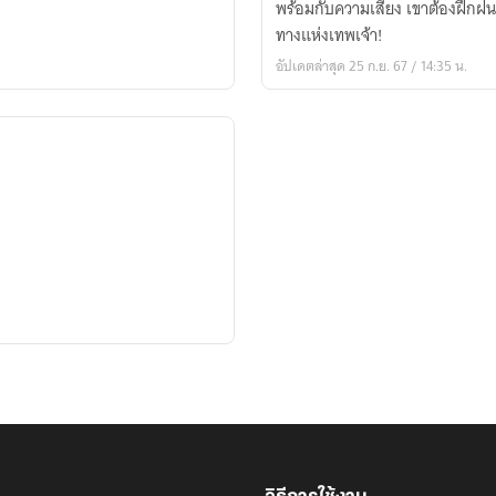
พร้อมกับความเสี่ยง เขาต้องฝึกฝนอ
เส้น
ทางแห่งเทพเจ้า!
ทาง
อัปเดตล่าสุด 25 ก.ย. 67 / 14:35 น.
เทพเจ้า