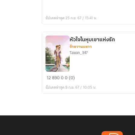
นซาน
อัปเดตล่าสุด 25 ก.ย. 67 / 15:41 น.
หัวใจในหุบเขาแห่งรัก
รักหวานแหวว
Tawan_347
หัวใจ
12
890
0
0 (0)
ใน
อัปเดตล่าสุด 8 ก.ย. 67 / 10:05 น.
หุบเขา
แห่ง
รัก