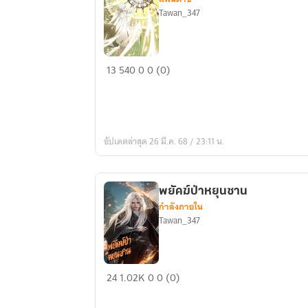
Tawan_347
วงแหวน
13
540
0
0 (0)
แห่ง
วิญญาณ
อัปเดตล่าสุด 26 มี.ค. 68 / 23:11 น.
พยัคฆ์ป่าหยุนซาน
กำลังภายใน
Tawan_347
พยัคฆ์
24
1.02K
0
0 (0)
ป่า
หยุ