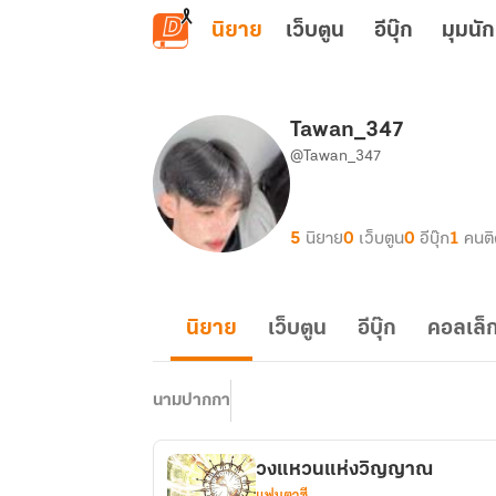
ข้ามไปยังเนื้อหาหลัก
นิยาย
เว็บตูน
อีบุ๊ก
มุมนัก
Tawan_347
@Tawan_347
5
นิยาย
0
เว็บตูน
0
อีบุ๊ก
1
คนต
นิยาย
เว็บตูน
อีบุ๊ก
คอลเล็ก
นามปากกา
วงแหวนแห่งวิญญาณ
แฟนตาซี