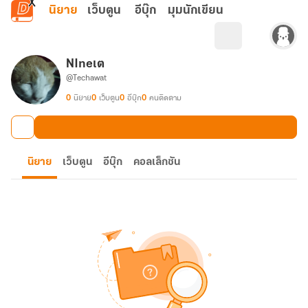
ข้ามไปยังเนื้อหาหลัก
นิยาย
เว็บตูน
อีบุ๊ก
มุมนักเขียน
NIneเต
@Techawat
0
นิยาย
0
เว็บตูน
0
อีบุ๊ก
0
คนติดตาม
นิยาย
เว็บตูน
อีบุ๊ก
คอลเล็กชัน