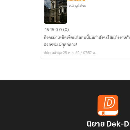
TellingTales
เข้าไป
15
15
0
0 (0)
พบ
ถึงจะน่าเหลือเชื่อแต่ตอนนี้ผมกำลังจะได้แต่งงา
รัก
สงคราม มยุคกลาง!
ใน
อัปเดตล่าสุด 25 พ.ค. 69 / 07:57 น.
เกม
ทำ
สงคราม
ยุค
กลาง
นิยาย Dek-D