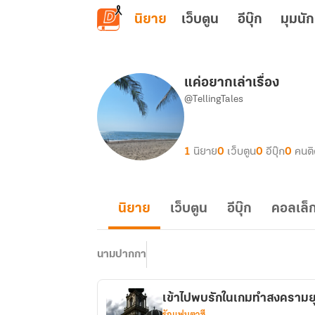
ข้ามไปยังเนื้อหาหลัก
นิยาย
เว็บตูน
อีบุ๊ก
มุมนัก
แค่อยากเล่าเรื่อง
@TellingTales
1
นิยาย
0
เว็บตูน
0
อีบุ๊ก
0
คนต
นิยาย
เว็บตูน
อีบุ๊ก
คอลเล็ก
นามปากกา
เข้าไปพบรักในเกมทำสงครามย
รักแฟนตาซี