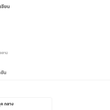
เขียน
ิดตาม
ชัน
ุค กลาง