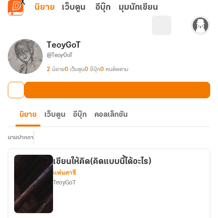
ข้ามไปยังเนื้อหาหลัก
นิยาย
เว็บตูน
อีบุ๊ก
มุมนักเขียน
TeoyGoT
@TeoyGoT
2
นิยาย
0
เว็บตูน
0
อีบุ๊ก
0
คนติดตาม
นิยาย
เว็บตูน
อีบุ๊ก
คอลเล็กชัน
นามปากกา
เขียนให้คิด(คิดแบบนี้ได้อะไร)
แฟนตาซี
TeoyGoT