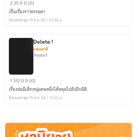
เขียน
2
25
0
0 (0)
ให้
เป็นเรื่องราวธรรมดา
คิด(คิด
อัปเดตล่าสุด 19 มิ.ย. 69 / 23:38 น.
แบบ
นี้
ได้
Delete !
อะไร)
แฟนตาซี
TeoyGoT
Delete
1
312
0
0 (0)
!
เรื่องย่อมีเด็กหนุ่มคนหนึ่งได้หลุดไปยังอีกมิติ
อัปเดตล่าสุด 19 ต.ค. 66 / 12:02 น.