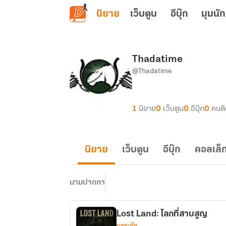
ข้ามไปยังเนื้อหาหลัก
นิยาย
เว็บตูน
อีบุ๊ก
มุมนัก
Thadatime
@Thadatime
1
นิยาย
0
เว็บตูน
0
อีบุ๊ก
0
คนต
นิยาย
เว็บตูน
อีบุ๊ก
คอลเล็ก
นามปากกา
Lost Land: โลกที่สาบสูญ
ผจญภัย