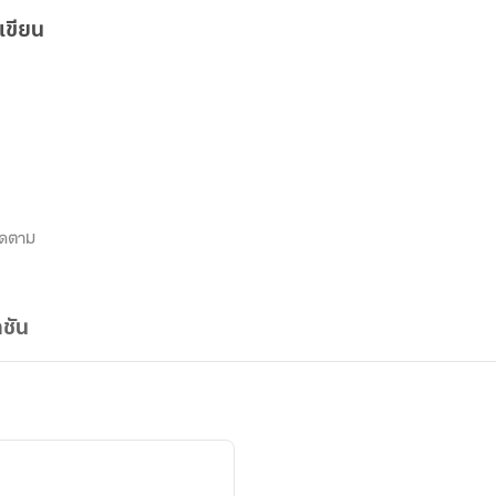
เขียน
ิดตาม
ชัน