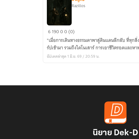
Razillos
Lost
6
190
0
0 (0)
Land:
"เมื่อการเดินทางธรรมดาพาสู่ดินแดนลึกลับ ที่ทุก
โลก
ร์ปเข้ามา รวมถึงไดโนเสาร์ การเอาชีวิตรอดและหาทา
ที่
อัปเดตล่าสุด 1 มิ.ย. 69 / 20:59 น.
สาบสูญ
นิยาย Dek-D