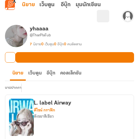
ข้ามไปยังเนื้อหาหลัก
นิยาย
เว็บตูน
อีบุ๊ก
มุมนักเขียน
yhaaaa
@TharPlaTub
7
นิยาย
0
เว็บตูน
0
อีบุ๊ก
0
คนติดตาม
นิยาย
เว็บตูน
อีบุ๊ก
คอลเล็กชัน
นามปากกา
L. label Airway
ดีไซน์ กราฟิก
สังขยาสีเขียว