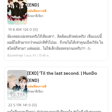
{END}
แฟนฟิคเกาหลี
สังขยาสีเขียว
[EXO]
19
8.45K
126
0 (0)
I'm
น้องคยองน่ะหรอครับไร้เดียงสา?.. คิดผิดแล้วหล่ะครับ! เห็นแบบนี้
not
ผมมีไอคิวมากกว่าคนปกติทั่วไปนะ.. ถึงจะไม่ได้เท่าคุณเอ็ดเวิร์ด ไอ
innocent
สไตน์ก็ตาม!! แต่ผมน่ะ.. ไม่ใช่เด็กน้อยหรอกนะครับ!!!! -3-
|
อัปเดตล่าสุด 1 เม.ย. 61 / 15:46 น.
KaiDo
{END}
[EXO] 'Til the last second. | HunDo
{END}
แฟนฟิคเกาหลี
สังขยาสีเขียว
[EXO]
22
5.17K
141
0 (0)
'Til