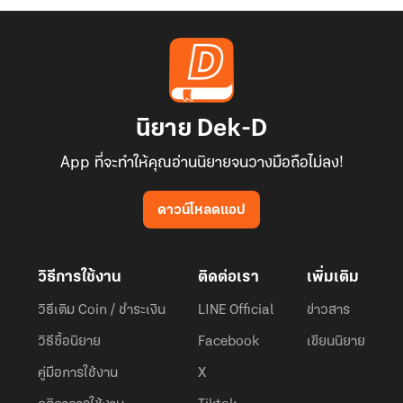
นิยาย Dek-D
App ที่จะทำให้คุณอ่านนิยายจนวางมือถือไม่ลง!
ดาวน์โหลดแอป
วิธีการใช้งาน
ติดต่อเรา
เพิ่มเติม
วิธีเติม Coin / ชำระเงิน
LINE Official
ข่าวสาร
วิธีซื้อนิยาย
Facebook
เขียนนิยาย
คู่มือการใช้งาน
X