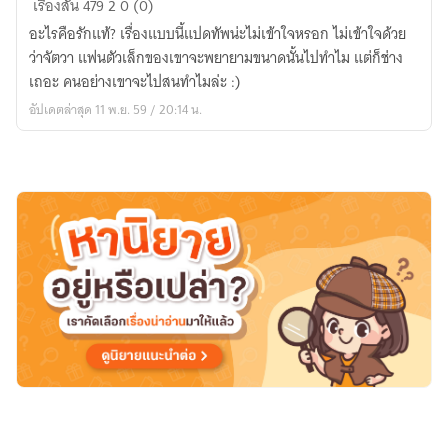
เรื่องสั้น
479
2
0 (0)
คืน
อะไรคือรักแท้? เรื่องแบบนี้แปดทัพน่ะไม่เข้าใจหรอก ไม่เข้าใจด้วย
หิมะ
ว่าจัตวา แฟนตัวเล็กของเขาจะพยายามขนาดนั้นไปทำไม แต่ก็ช่าง
แรก
เถอะ คนอย่างเขาจะไปสนทำไมล่ะ :)
อัปเดตล่าสุด 11 พ.ย. 59 / 20:14 น.