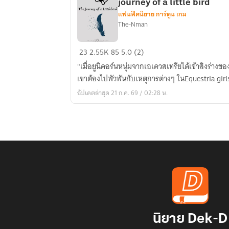
journey of a little bird
แฟนฟิคนิยาย การ์ตูน เกม
The-Nman
[MLP]My
23
2.55K
85
5.0 (2)
little
"เมื่อยูนิคอร์นหนุ่มจากเอเควสเทรียได้เข้าสิงร่างขอ
pony
เขาต้องไปพัวพันกับเหตุการต่างๆ ในEquestria girls 
Equestria
อัปเดตล่าสุด 21 ก.ค. 69 / 02:28 น.
girls
&
The
journey
of
a
little
bird
นิยาย Dek-D