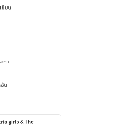
เขียน
ิดตาม
ชัน
irls & The