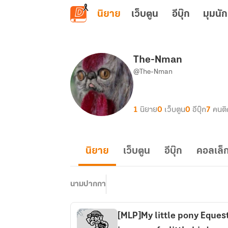
ข้ามไปยังเนื้อหาหลัก
นิยาย
เว็บตูน
อีบุ๊ก
มุมนัก
The-Nman
@The-Nman
1
นิยาย
0
เว็บตูน
0
อีบุ๊ก
7
คนต
นิยาย
เว็บตูน
อีบุ๊ก
คอลเล็ก
นามปากกา
[MLP]My little pony Equestria g