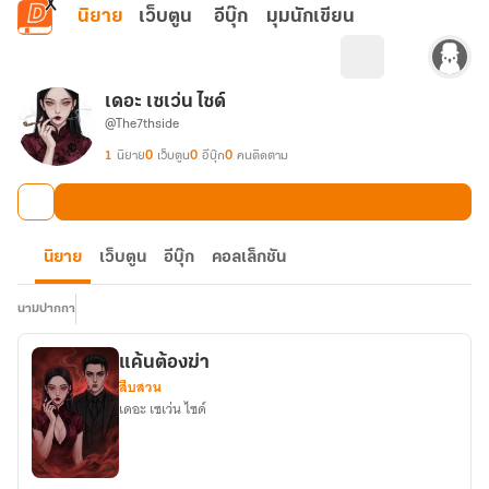
ข้ามไปยังเนื้อหาหลัก
นิยาย
เว็บตูน
อีบุ๊ก
มุมนักเขียน
เดอะ เซเว่น ไซด์
@The7thside
1
นิยาย
0
เว็บตูน
0
อีบุ๊ก
0
คนติดตาม
นิยาย
เว็บตูน
อีบุ๊ก
คอลเล็กชัน
นามปากกา
แค้นต้องฆ่า
สืบสวน
เดอะ เซเว่น ไซด์