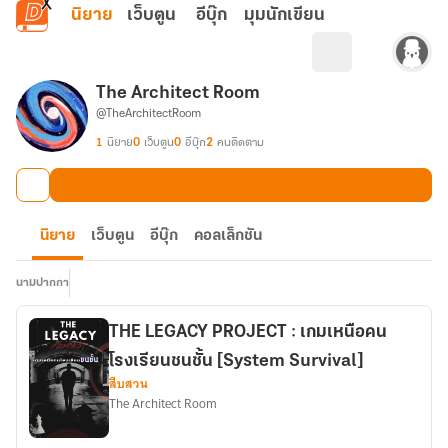
ข้ามไปยังเนื้อหาหลัก
นิยาย
เว็บตูน
อีบุ๊ก
มุมนักเขียน
The Architect Room
@TheArchitectRoom
1
นิยาย
0
เว็บตูน
0
อีบุ๊ก
2
คนติดตาม
นิยาย
เว็บตูน
อีบุ๊ก
คอลเล็กชัน
นามปากกา
THE LEGACY PROJECT : เกมเหนือคน
โรงเรียนชนชั้น [System Survival]
สืบสวน
The Architect Room