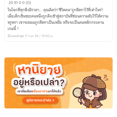
THE
20
91
0
0 (0)
LEGACY
ในโลกที่ทุกสิ่งมีราคา... คุณคิดว่า"ชีวิตคน"ถูกตีตราไว้ที่เท่าไหร่?
PROJECT
เมื่อเด็กเข็นขยะคนหนึ่งถูกดึงเข้าสู่สถาบันที่ซ่อนความลับไว้ใต้ความ
:
หรูหรา เขาจะยอมถูกตีตราเป็นเหยื่อ หรือจะเป็นคนพลิกกระดาน
เกม
เกมนี้ ?
เหนือ
อัปเดตล่าสุด 17 ก.ค. 69 / 19:00 น.
คน
โรงเรียน
ชนชั้น
[System
Survival]