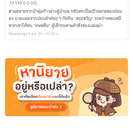
บรรพ
13
139
0
0 (0)
กาล
สามสหายจากป่าลุ่มก้าวล่วงสู่ป่าบน กลับตกเป็นเป้าหมายของปอบ
กาล
ดง บาดแผลจากปอบดำค่อย ๆ กัดกิน "ตบะขวัญ" ระหว่างหลบหนี
สูญ
พวกเขาได้พบ "คนหลืบ" ผู้เฝ้ารอตามคำสั่งของแม่เฒ่า
อัปเดตล่าสุด 9 ส.ค. 69 / 10:30 น.