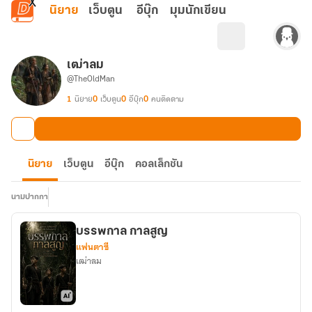
ข้ามไปยังเนื้อหาหลัก
นิยาย
เว็บตูน
อีบุ๊ก
มุมนักเขียน
เฒ่าลม
@TheOldMan
1
นิยาย
0
เว็บตูน
0
อีบุ๊ก
0
คนติดตาม
นิยาย
เว็บตูน
อีบุ๊ก
คอลเล็กชัน
นามปากกา
บรรพกาล กาลสูญ
แฟนตาซี
เฒ่าลม