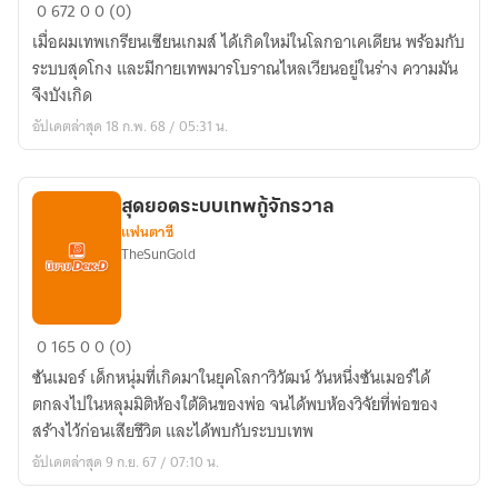
เมื่อ
0
672
0
0 (0)
ผม
เมื่อผมเทพเกรียนเซียนเกมส์ ได้เกิดใหม่ในโลกอาเคเดียน พร้อมกับ
เทพ
ระบบสุดโกง และมีกายเทพมารโบราณไหลเวียนอยู่ในร่าง ความมัน
เกรียน
จึงบังเกิด
เซียน
อัปเดตล่าสุด 18 ก.พ. 68 / 05:31 น.
เกมส์
มี
กาย
สุดยอดระบบเทพกู้จักรวาล
เทพ
แฟนตาซี
มาร
TheSunGold
โบราณ
พร้อม
ระบบ
สุด
0
165
0
0 (0)
สุด
ยอด
โกง
ซันเมอร์ เด็กหนุ่มที่เกิดมาในยุคโลกาวิวัฒน์ วันหนึ่งซันเมอร์ได้
ระบบ
ตกลงไปในหลุมมิติห้องใต้ดินของพ่อ จนได้พบห้องวิจัยที่พ่อของ
เทพ
สร้างไว้ก่อนเสียชีวิต และได้พบกับระบบเทพ
กู้
อัปเดตล่าสุด 9 ก.ย. 67 / 07:10 น.
จักรวาล