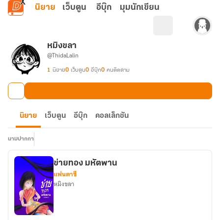
ข้ามไปยังเนื้อหาหลัก
นิยาย
เว็บตูน
อีบุ๊ก
มุมนักเขียน
หมิงขลา
@ThidaLalin
1
นิยาย
0
เว็บตูน
0
อีบุ๊ก
0
คนติดตาม
นิยาย
เว็บตูน
อีบุ๊ก
คอลเล็กชัน
นามปากกา
ข่ายทอง มหัตพาน
แฟนตาซี
หมิงขลา