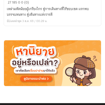
ข่าย
27
185
0
0 (0)
ทอง
เหล่ามหัตน้อยผู้เกรียงไกร สู่การเดินทางที่ไร้ขอบเขต แรกพบ
มหัต
บรรจบหนทาง สู่เส้นทางแห่งวารดี
พาน
อัปเดตล่าสุด 3 ส.ค. 69 / 00:28 น.