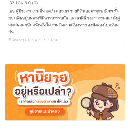
In
82
1.8K
8
0 (0)
This
เธอ ผู้มีชะตากรรมที่น่าเศร้า และเขา ชายที่รักเธอมาทุกชาติภพ ทั้ง
Life,
สองเดินอยู่บนทางที่มิอาจบรรจบกัน และชาตินี้ ชะตากรรมของทั้งคู่
I
จะเล่นตลกอีกครั้งหรือไม่ ร่วมติดตามเรื่องราวของทั้งสองไปพร้อม
Still
กัน
Love
อัปเดตล่าสุด 17 ก.ค. 69 / 18:17 น.
You
เกิด
ใหม่
อีก
ครั้ง
ผม
ก็
ยัง
รัก
คุณ