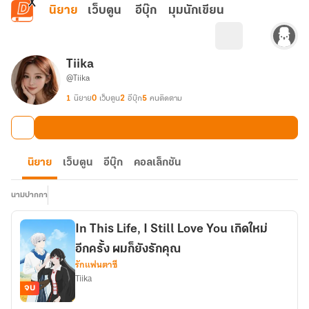
ข้ามไปยังเนื้อหาหลัก
นิยาย
เว็บตูน
อีบุ๊ก
มุมนักเขียน
Tiika
@Tiika
1
นิยาย
0
เว็บตูน
2
อีบุ๊ก
5
คนติดตาม
นิยาย
เว็บตูน
อีบุ๊ก
คอลเล็กชัน
นามปากกา
In This Life, I Still Love You เกิดใหม่
อีกครั้ง ผมก็ยังรักคุณ
รักแฟนตาซี
Tiika
จบ