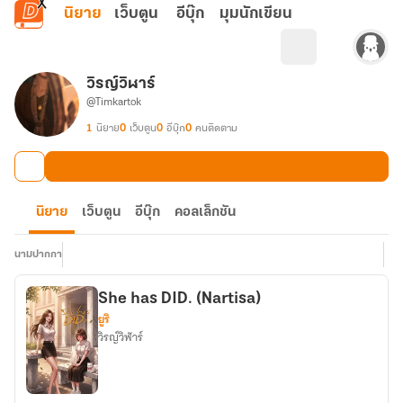
ข้ามไปยังเนื้อหาหลัก
นิยาย
เว็บตูน
อีบุ๊ก
มุมนักเขียน
วิรญ์วิฬาร์
@Timkartok
1
นิยาย
0
เว็บตูน
0
อีบุ๊ก
0
คนติดตาม
นิยาย
เว็บตูน
อีบุ๊ก
คอลเล็กชัน
นามปากกา
She has DID. (Nartisa)
ยูริ
วิรญ์วิฬาร์