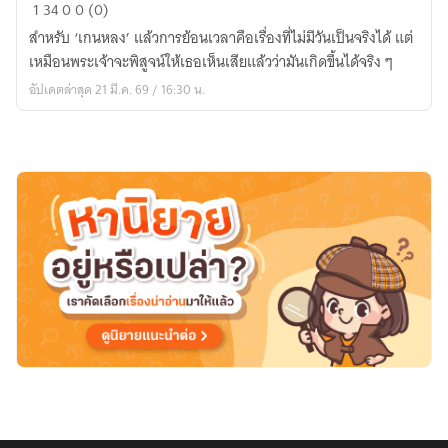
She
1
34
0
0 (0)
has
สำหรับ ‘เกนหลง’ แล้วการย้อนเวลาคือเรื่องที่ไม่มีวันเป็นจริงได้ แต่
DID.
เหมือนพระเจ้าจะพิสูจน์ให้เธอเห็นเสียแล้วว่ามันเกิดขึ้นได้จริง ๆ
(Nartisa)
อัปเดตล่าสุด 21 มี.ค. 69 / 16:30 น.