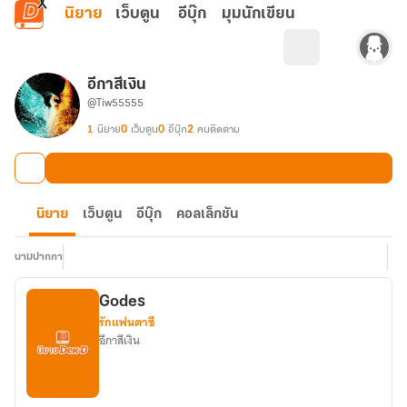
ข้ามไปยังเนื้อหาหลัก
นิยาย
เว็บตูน
อีบุ๊ก
มุมนักเขียน
อีกาสีเงิน
@Tiw55555
1
นิยาย
0
เว็บตูน
0
อีบุ๊ก
2
คนติดตาม
นิยาย
เว็บตูน
อีบุ๊ก
คอลเล็กชัน
นามปากกา
Godes
รักแฟนตาซี
อีกาสีเงิน