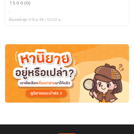
Godes
1
5
0
0 (0)
.
อัปเดตล่าสุด 11 มิ.ย. 69 / 03:02 น.