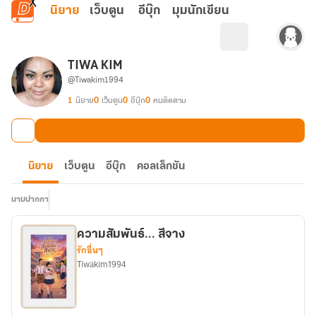
ข้ามไปยังเนื้อหาหลัก
นิยาย
เว็บตูน
อีบุ๊ก
มุมนักเขียน
TIWA KIM
@Tiwakim1994
1
นิยาย
0
เว็บตูน
0
อีบุ๊ก
0
คนติดตาม
นิยาย
เว็บตูน
อีบุ๊ก
คอลเล็กชัน
นามปากกา
ความสัมพันธ์... สีจาง
รักอื่นๆ
Tiwakim1994