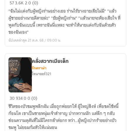
ตรวน
57
3.6K
2
0 (0)
รัก(สามี)ไร้
"ฉันไม่แต่งกับผู้หญิงร่านอย่างเธอ ร่านไร้ยางอายเสียไม่มี" "แล้ว
ใจ
ผู้ชายอย่างนายดีตายล่ะ" "ยัยผู้หญิงร่าน" "แล้วนายจะต้องเสียใจ ที่
พูดกับฉันแบบนี้ เพราะฉันนี่แหละ จะทำให้นายแต่งกับฉันด้วยตัว
ของฉันเอง"
อัปเดตล่าสุด 21 ต.ค. 68 / 09:00 น.
คลั่งสวาทเมียเด็ก
รักดราม่า
โทนาออร์321
คลั่ง
30
934
0
0 (0)
สวาท
ชีวิตของบัวชมพูพลิกผัน เมื่อถูกพ่อยกให้ ผู้ใหญ่สิงห์ เพื่อชดใช้หนี้
เมีย
ก้อนโต เขาเป็นชายหนุ่มเจ้าสำราญ ปากหวานนัก แต่ลึก ๆ กลับ
เด็ก
ซ่อนความดุดันที่ไม่มีใครกล้าต่อกร ทว่า…ผู้หญิงปากร้ายอย่างบัว
ชมพู ไม่ยอมก้มหัวให้แน่นอน