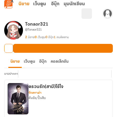
ข้ามไปยังเนื้อหาหลัก
นิยาย
เว็บตูน
อีบุ๊ก
มุมนักเขียน
Tonaor321
@Tonaor321
2
นิยาย
0
เว็บตูน
0
อีบุ๊ก
1
คนติดตาม
นิยาย
เว็บตูน
อีบุ๊ก
คอลเล็กชัน
นามปากกา
ตรวนรัก(สามี)ไร้ใจ
รักดราม่า
ต้นอ้อ/ปั้นสิบ