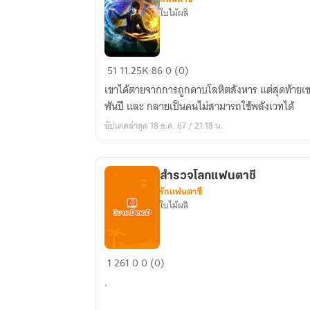
ใบไม้ผลิ
The
51
11.25K
86
0 (0)
dark
เขาได้ตายจากการถูกดาบโลหิตสังหาร แต่สุดท้ายเ
lord
พันปี และ กลายเป็นคนไม่สามารถใช้พลังเวทได้
ข้า
อัปเดตล่าสุด 18 ธ.ค. 67 / 21:18 น.
นี่
แหละ
คือ
สำรวจโลกแฟนตาชี
จอม
รักแฟนตาซี
เวทย์
ใบไม้ผลิ
สำรวจ
1
261
0
0 (0)
โลก
.
แฟน
ตาชี