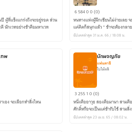
ร์
ชีวิต
6
584
0
0 (0)
ประจำ
หนทางแห่งผู้ฝึกเซียนไม่ง่ายเลย
วัน
เด็กเลี้ยงม้าอย่างแก ไปเป็นนักเวทกระจอกคงเหมาะดี นักเวทอย่างข้าคือมหาเวท
แค่คิดก็สนุกแล้ว " ข้าจะต้องกลาย
ของ
อัปเดตล่าสุด 31 ม.ค. 66 / 18:08 น.
ราชัน
นัก
บำเพ็ญ
ะเทพ
นักผจญภัย
(
แฟนตาซี
เซียน
ใบไม้ผลิ
)
นัก
3
255
1
0 (0)
ผจญ
เราเอง จะเลือกทำสิ่งไหน
หนึ่งคืออาวุธ สองคือมานา สามคือสกิ
ภัย
ศักดิ์หรือจะเป็
อัปเดตล่าสุด 23 เม.ย. 65 / 08:02 น.