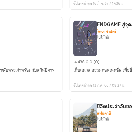
อัปเดตล่าสุด 16 มี.ค. 67 / 17:36 น.
จอม
เวทย์
ENDGA
วิทยาศาสตร์
ใบไม้ผลิ
ENDGAME
4
436
0
0 (0)
สู่
มระดับพระเจ้าพร้อมกับสกิลปีศาจ
เก็บเลเวล สะสมคอลเลคชั่น เพื่อขึ
จุด
สุด
อัปเดตล่าสุด 13 ก.ค. 66 / 08:27 น.
ยอด
ของ
เห
ชีวิตประจำวันขอ
ล่า
แฟนตาซี
เพล
ใบไม้ผลิ
ย์
เยอ