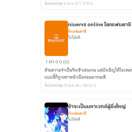
อัปเดตล่าสุด 6 เม.ย. 67 / 11:11 น.
niuervs online โลกแฟนตาซี
รักแฟนตาซี
ใบไม้ผลิ
niuervs
1
411
0
0 (0)
online
ด้วยความจำเป็นจึงเข้าเล่นเกม แต่บังเอิญได้ไอเท
โลก
แบบนี้ก็ถูกตราหน้าเป็นจอมมารนะสิ
แฟนตาซี
อัปเดตล่าสุด 31 ส.ค. 66 / 08:22 น.
ข้าจะเป็นมหาเวทย์ผู้ยิ่งใหญ่
รักแฟนตาซี
ใบไม้ผลิ