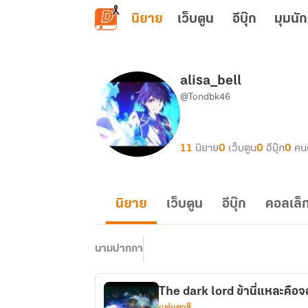
ข้ามไปยังเนื้อหาหลัก
นิยาย
เว็บตูน
อีบุ๊ก
มุมนัก
alisa_bell
@Tondbk46
11
นิยาย
0
เว็บตูน
0
อีบุ๊ก
0
คน
นิยาย
เว็บตูน
อีบุ๊ก
คอลเล็ก
นามปากกา
The dark lord ข้านี่แหละคือ
แฟนตาซี