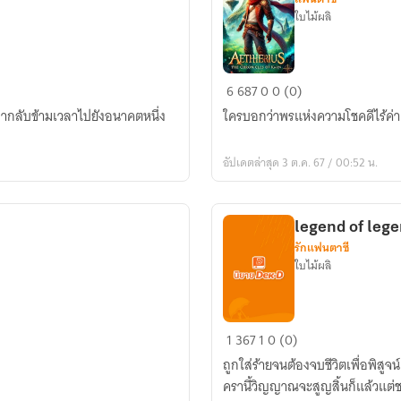
ใบไม้ผลิ
[Aetherius]
6
687
0
0 (0)
เมื่อ
ขากลับข้ามเวลาไปยังอนาคตหนึ่ง
ใครบอกว่าพรแห่งความโชคดีไร้ค่า
ได้
รับ
อัปเดตล่าสุด 3 ต.ค. 67 / 00:52 น.
พร
แห่ง
ความ
legend of leg
โชค
รักแฟนตาซี
ดี
ใบไม้ผลิ
ใน
เกม
legend
1
367
1
0 (0)
of
ถูกใส่ร้ายจนต้องจบชีวิตเพื่อพิสูจ
legends
ครานี้วิญญาณจะสูญสิ้นก็แล้วแต
ตำนาน