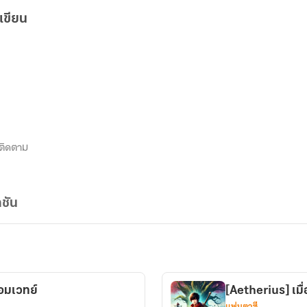
เขียน
ติดตาม
ชัน
จอมเวทย์
[Aetherius] เมื
แฟนตาซี