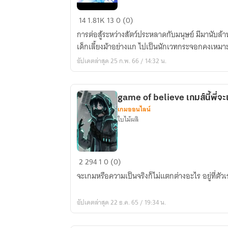
ข้า
14
1.81K
13
0 (0)
จะ
การต่อสู้ระหว่างสัตว์ประหลาดกับมนุษย์ มีมานับล้านปี ผู้ที่แข็งแกร่งถึงจะอยู่รอด ส่วน
เป็น
มหา
อัปเดตล่าสุด 25 ก.พ. 66 / 14:32 น.
เวทย์
ผู้
ยิ่ง
game of believe เกมส์นี้พี่จ
ใหญ่
เกมออนไลน์
ใบไม้ผลิ
game
2
294
1
0 (0)
of
จะเกมหรือความเป็นจริงก็ไม่แตกต่างอะไร อยู่ที่ตัว
believe
เกมส์
อัปเดตล่าสุด 22 ธ.ค. 65 / 19:34 น.
นี้
พี่