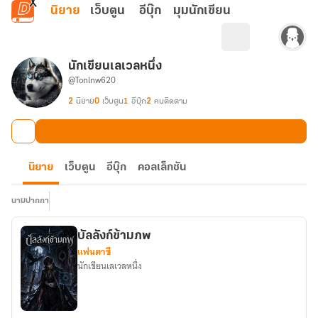
ข้ามไปยังเนื้อหาหลัก
นิยาย
เว็บตูน
อีบุ๊ก
มุมนักเขียน
นักเขียนเลเวลหนึ่ง
@Tonlnw620
2
นิยาย
0
เว็บตูน
1
อีบุ๊ก
2
คนติดตาม
นิยาย
เว็บตูน
อีบุ๊ก
คอลเล็กชัน
นามปากกา
บัลลังก์ข้ามภพ
แฟนตาซี
นักเขียนเลเวลหนึ่ง