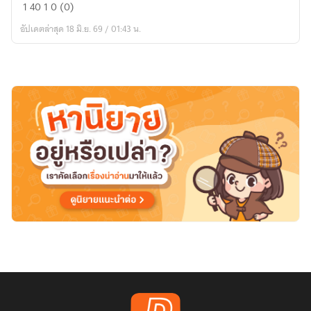
คุณ
1
40
1
0 (0)
หนู
อัปเดตล่าสุด 18 มิ.ย. 69 / 01:43 น.
คน
นั้น
ยัง
อยู่
ใน
หัว
ผม