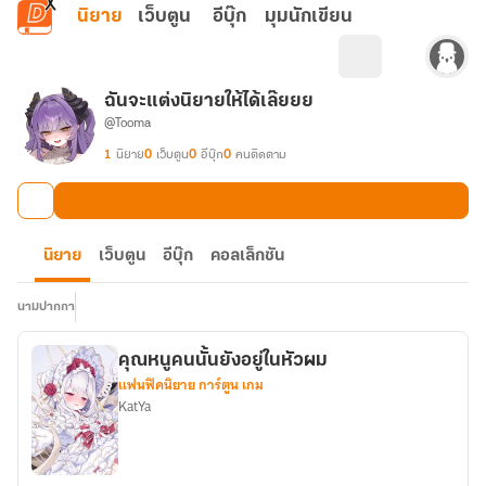
ข้ามไปยังเนื้อหาหลัก
นิยาย
เว็บตูน
อีบุ๊ก
มุมนักเขียน
ฉันจะแต่งนิยายให้ได้เล๊ยยย
@Tooma
1
นิยาย
0
เว็บตูน
0
อีบุ๊ก
0
คนติดตาม
นิยาย
เว็บตูน
อีบุ๊ก
คอลเล็กชัน
นามปากกา
คุณหนูคนนั้นยังอยู่ในหัวผม
แฟนฟิคนิยาย การ์ตูน เกม
KatYa