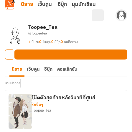
ข้ามไปยังเนื้อหาหลัก
นิยาย
เว็บตูน
อีบุ๊ก
มุมนักเขียน
Toopee_Tea
@ToopeeTea
1
นิยาย
0
เว็บตูน
0
อีบุ๊ก
0
คนติดตาม
นิยาย
เว็บตูน
อีบุ๊ก
คอลเล็กชัน
นามปากกา
โน๊ตตัวสุดท้ายหลังวินาทีที่ศูนย์
รักอื่นๆ
Toopee_Tea