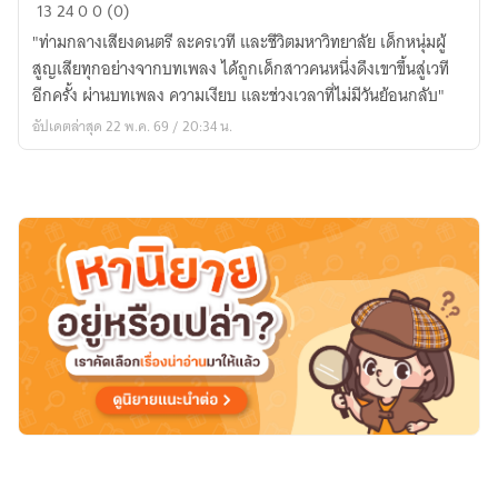
โน๊ต
13
24
0
0 (0)
ตัว
"ท่ามกลางเสียงดนตรี ละครเวที และชีวิตมหาวิทยาลัย เด็กหนุ่มผู้
สุดท้าย
สูญเสียทุกอย่างจากบทเพลง ได้ถูกเด็กสาวคนหนึ่งดึงเขาขึ้นสู่เวที
หลัง
อีกครั้ง ผ่านบทเพลง ความเงียบ และช่วงเวลาที่ไม่มีวันย้อนกลับ"
วินาที
อัปเดตล่าสุด 22 พ.ค. 69 / 20:34 น.
ที่
ศูนย์