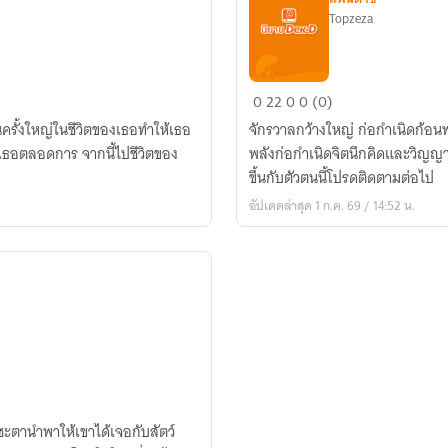
Topzeza
สอง
0
22
0
0 (0)
ขั้ว
จักรวาลกว้างใหญ่ ก่อกำเนิดก้อน
มิ
องเธอตลอดการ จากนี้ไปชีวิตของ
พลังก่อกำเนิดจิตนึกคิดและวิญญาณ
อาจ
ขึ้นกับตัวตนนี้โปรดติดตามต่อไป
บรรณ
อัปเดตล่าสุด 1 ก.ค. 69 / 14:52 น.
จบ
โชคชะตานำพาให้เขาได้เจอกับสัตว์