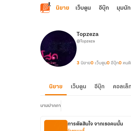
ข้ามไปยังเนื้อหาหลัก
นิยาย
เว็บตูน
อีบุ๊ก
มุมนัก
Topzeza
@Topzeza
3
นิยาย
0
เว็บตูน
0
อีบุ๊ก
0
คนต
นิยาย
เว็บตูน
อีบุ๊ก
คอลเล็ก
นามปากกา
การตัดสินใจ จากเธอคนนั้น
รักคอมเมดี้