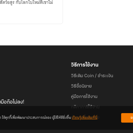
วิธีการใช้งาน
วิธีเติม Coin / ชำระเงิน
วิธีซื้อนิยาย
คู่มือการใช้งาน
มือถือไม่ลง!
กติกาการใช้งาน
้คุกกี้เพื่อพัฒนาประสบการณ์ของ ผู้ใช้ให้ดียิ่งขึ้น
เรียนรู้เพิ่มเติมที่นี่
ย
คำถามที่พบบ่อย