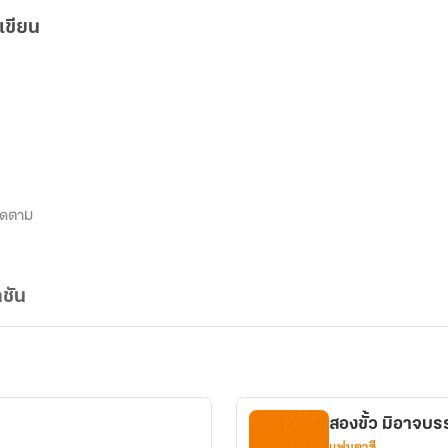
เขียน
ิดตาม
ชัน
สองขั้ว มิอาจบ
แฟนตาซี