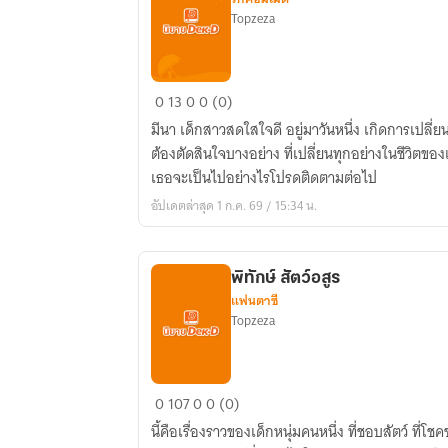
Topzeza
การ
0
13
0
0 (0)
ตัดสิน
มีนา เด็กสาวสดใสใจดี อยู่มาวันหนึ่ง เกิดการเปลี่ยนครั้งใหญ่ในชีวิตของเธอทำให้เธอ
ใจ
ต้องตัดสินใจบางอย่าง ที่เปลี่ยนทุกอย่างในชีวิตข
จาก
เธอจะเป็นไปอย่างไรโปรดติดตามต่อไป
เธอ
อัปเดตล่าสุด 1 ก.ค. 69 / 15:34 น.
คน
นั้น
พิทักษ์ สัตว์อสูร
แฟนตาซี
Topzeza
พิทักษ์
0
107
0
0 (0)
สัตว์
นี้คือเรื่องราวของเด็กหนุ่มคนหนึ่ง ที่ชอบสัตว์ ที่
อสูร