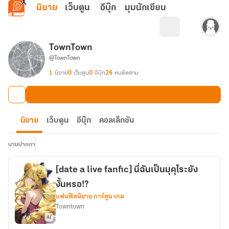
ข้ามไปยังเนื้อหาหลัก
นิยาย
เว็บตูน
อีบุ๊ก
มุมนักเขียน
TownTown
@TownTown
1
นิยาย
0
เว็บตูน
0
อีบุ๊ก
26
คนติดตาม
นิยาย
เว็บตูน
อีบุ๊ก
คอลเล็กชัน
นามปากกา
[date a live fanfic] นี่ฉันเป็นมุคุโระยัง
งั้นหรอ!?
แฟนฟิคนิยาย การ์ตูน เกม
Towntown