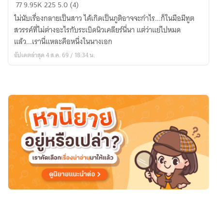
[date
77
9.95K
225
5.0 (4)
a
ไม่นับเรื่องกลายเป็นสาว ได้เกิดเป็นภูติอาจจะกำไร...ก็ในมือมีทูต
live
สวรรค์ที่ไม่ต่างอะไรกับระเบิดนิวเคลียร์นี่นา แต่ว่าแย่ไปหมด
fanfic]
แล้ว...เรานี่แหละคือหนึ่งในนางเอก
นี่
อัปเดตล่าสุด 4 ส.ค. 69 / 18:34 น.
ฉัน
เป็น
มุ
คุ
โระ
ยัง
งั้น
หรอ!?