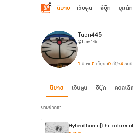
ข้ามไปยังเนื้อหาหลัก
นิยาย
เว็บตูน
อีบุ๊ก
มุมนัก
Tuen445
@Tuen445
1
นิยาย
0
เว็บตูน
0
อีบุ๊ก
4
คนต
นิยาย
เว็บตูน
อีบุ๊ก
คอลเล็ก
นามปากกา
Hybrid homo[The return o
สงคราม