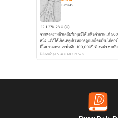
Tuen445
Hybrid
12
1.27K
28
0 (0)
homo[The
จากสงครามนิวเคลียร์มนุษย์ได้เหลือจำนวนแค่ 500
return
หนึ่ง แต่ก็ได้เกิดเหตุประหลาดถูกเคลื่อนย้ายไปต่
of
ที่โลกของพวกเขาในอีก 100,000ปี ข้างหน้า พบกับ
the
อัปเดตล่าสุด 5 เม.ย. 68 / 21:57 น.
hybrid
humans]