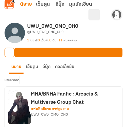
ข้ามไปยังเนื้อหาหลัก
นิยาย
เว็บตูน
อีบุ๊ก
มุมนักเขียน
UWU_0W0_OMO_OH0
@UWU_0W0_OMO_OH0
1
นิยาย
0
เว็บตูน
0
อีบุ๊ก
11
คนติดตาม
นิยาย
เว็บตูน
อีบุ๊ก
คอลเล็กชัน
นามปากกา
MHA/BNHA Fanfic : Arcacia &
Multiverse Group Chat
แฟนฟิคนิยาย การ์ตูน เกม
UWU_0W0_OMO_OH0