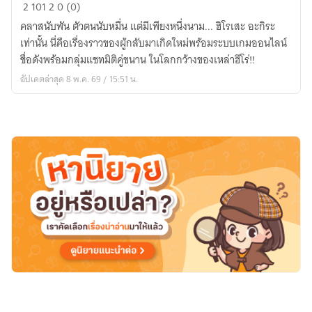
MHA/BNHA
2
101
2
0 (0)
Fanfic
คลาสนับพัน ตัวตนนับหมื่น แต่มีเพียงหนึ่งนาม... ฮิโรเสะ อะกิระ
:
เท่านั้น นี่คือเรื่องราวของผู้กลับมาเกิดใหม่พร้อมระบบเกมออนไลน์
Arcacia
ชื่อดังพร้อมกลุ่มแชทมิติคู่ขนาน ในโลกกว้างของเหล่าฮีโร่!!
&
อัปเดตล่าสุด 8 พ.ค. 69 / 15:51 น.
Multiverse
Group
Chat