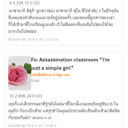
Fic
6
3.22K
13
0 (0)
My
'มาซาอากิ มิซุกิ' ลูกสาวของ มาซาอากิ ฟุโด ฮีโร่ลำดับ 3 ในปัจจุบัน
Hero
ที่เคยแซงลำดับเอนเดเวอร์อยู่บ่อยครั้ง และตอนนี้ลูกสาวของเขา
Academia
ก็ได้เข้ามาที่โรงเรียนยูเอแล้ว ถ้าไม่ติดตรงที่เธอดันไปชอบโชโตะ
[Todoroki
มากเกินไปหน่อย
Shoto
อัปเดตล่าสุด 20 พ.ย. 65 / 12:23 น.
x
Oc]
BlackLight
Fic Assassination classroom *I’m
just a simple girl*
แฟนฟิคนิยาย การ์ตูน เกม
Ucari
Fic
10
2.89K
24
0 (0)
Assassination
เธอก็เเค่เด็กธรรมดาที่จู่ๆดันโผล่มาที่โลกนี้เเถมเธอยังอยู่ห้อง B ใน
classroom
คุนุกิกาโอกะอีกด้วย เเต่จู่ๆทำไมคุณประธานนักเรียนถึงเข้ามาตีสนิท
*I’m
กับเธอกันล่ะ? Asano x oc
just
อัปเดตล่าสุด 15 ธ.ค. 64 / 14:48 น.