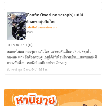
a
simple
girl*
[Fanfic Owari no seraph] แค่ไม่
ต้องการยุ่งกับใคร
แฟนฟิคนิยาย การ์ตูน เกม
Ucari
[Fanfic
0
1.93K
27
0 (0)
Owari
เธอแค่ไม่อยากยุ่งวุ่นวายกับใคร เเต่เธอดันเป็นคนที่เก่งที่สุดใน
no
กองทัพ แถมยังต้องคอยดูเเลยูอิจิโร่เพื่อนในวัยเด็ก....และเธอยังมี
seraph]
ความลับที่ว่า...เธอมีเลือดพิเศษไหลเวียนอยู่
แค่
อัปเดตล่าสุด 15 ก.ย. 64 / 19:38 น.
ไม่
ต้องการ
ยุ่ง
กับ
ใคร