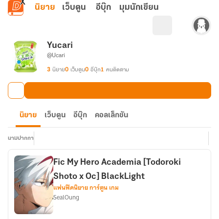
ข้ามไปยังเนื้อหาหลัก
นิยาย
เว็บตูน
อีบุ๊ก
มุมนักเขียน
Yucari
@Ucari
3
นิยาย
0
เว็บตูน
0
อีบุ๊ก
1
คนติดตาม
นิยาย
เว็บตูน
อีบุ๊ก
คอลเล็กชัน
นามปากกา
Fic My Hero Academia [Todoroki
Shoto x Oc] BlackLight
แฟนฟิคนิยาย การ์ตูน เกม
SealOung