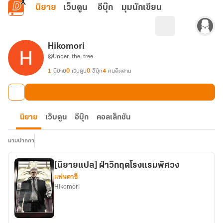
ข้ามไปยังเนื้อหาหลัก
นิยาย
เว็บตูน
อีบุ๊ก
มุมนักเขียน
Hikomori
@Under_the_tree
1
นิยาย
0
เว็บตูน
0
อีบุ๊ก
4
คนติดตาม
นิยาย
เว็บตูน
อีบุ๊ก
คอลเล็กชัน
นามปากกา
[นิยายแปล] ฝ่าวิกฤตโรงแรมพิศวง
แฟนตาซี
Hikomori