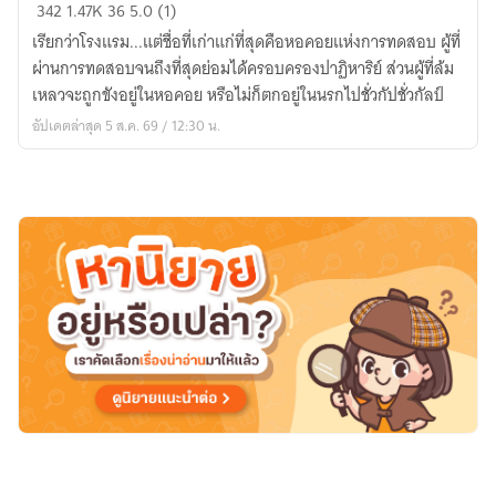
[นิยาย
342
1.47K
36
5.0 (1)
แปล]
เรียกว่าโรงแรม...แต่ชื่อที่เก่าแก่ที่สุดคือหอคอยแห่งการทดสอบ ผู้ที่
ฝ่า
ผ่านการทดสอบจนถึงที่สุดย่อมได้ครอบครองปาฏิหาริย์ ส่วนผู้ที่ล้ม
วิกฤต
เหลวจะถูกขังอยู่ในหอคอย หรือไม่ก็ตกอยู่ในนรกไปชั่วกัปชั่วกัลป์
โรงแรม
อัปเดตล่าสุด 5 ส.ค. 69 / 12:30 น.
พิศวง