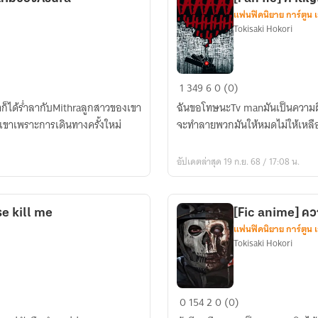
แฟนฟิคนิยาย การ์ตูน 
Tokisaki Hokori
[Fan
1
349
6
0 (0)
fic]
ก็ได้ร่ำลากับMithraลูกสาวของเขา
ฉันขอโทษนะTv manมันเป็นความผิ
คำ
งเขาเพราะการเดินทางครั้งใหม่
จะทำลายพวกมันให้หมดไม่ให้เหลือ
สัญญา
สุดท้าย
อัปเดตล่าสุด 19 ก.ย. 68 / 17:08 น.
e kill me
[Fic anime] ควา
แฟนฟิคนิยาย การ์ตูน 
Tokisaki Hokori
[Fic
0
154
2
0 (0)
anime]