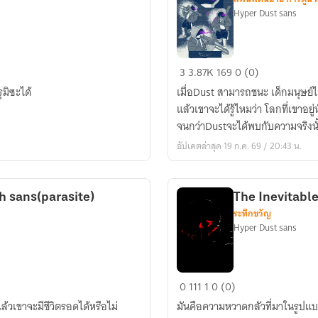
Hyper Dust sans
The
3
3.87K
169
0 (0)
Fallen
มิซะได้
เมื่อDust สามารถชนะ เด็กมนุษย์
Dust
แล้วเขาจะได้รู้ไหมว่า โลกที่เขาอยู่น
[
จนกว่าDustจะได้พบกับความจริงนั
Remake
อัปเดตล่าสุด 19 ก.ค. 69 / 20:43 น.
]
h sans(parasite)
The Inevitable
ระทึกขวัญ
Hyper Dust sans
The
0
111
1
0 (0)
Inevitable
้วเขาจะมีชีวิตรอดได้หรือไม่
มันคือความหวาดกลัวที่มาในรูปแบ
Terror