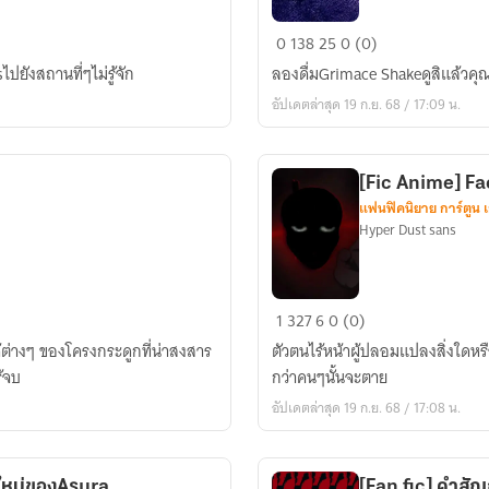
[Fic
0
138
25
0 (0)
anime]
ไปยังสถานที่ๆไม่รู้จัก
ลองดื่มGrimace Shakeดูสิแล้วคุ
Grimace
อัปเดตล่าสุด 19 ก.ย. 68 / 17:09 น.
Shake
[Fic Anime] F
แฟนฟิคนิยาย การ์ตูน 
Hyper Dust sans
[Fic
1
327
6
0 (0)
Anime]
่างๆ ของโครงกระดูกที่น่าสงสาร
ตัวตนไร้หน้าผู้ปลอมแปลงสิ่งใดหร
Faceless
ู้จบ
กว่าคนๆนั้นจะตาย
sans
อัปเดตล่าสุด 19 ก.ย. 68 / 17:08 น.
งใหม่ของAsura
[Fan fic] คำสั