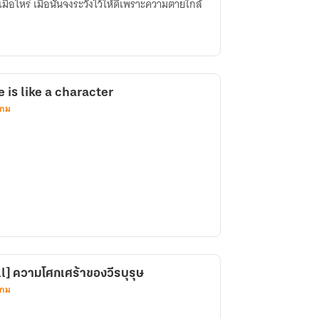
ื่อไหร่ เมื่อนั้นจงระวังไว้ให้ดีเพราะความตายใกล้
e is like a character
เกม
l] ความโศกเศร้าของวีรบุรุษ
เกม