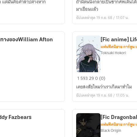
ใด แต่มันคือคำสาปต่างหาก
ถ้าผีตนนึงกลายเป็นซากศพเดินได้เม
ความ
มาเยือนแล้ว
ตาย
อัปเดตล่าสุด 19 ก.ย. 68 / 17:07 น.
ที่
สิ้น
หวัง
ินทางของWilliam Afton
[Fic anime] Lif
แฟนฟิคนิยาย การ์ตูน 
Tokisaki Hokori
[Fic
1
593
29
0 (0)
anime]
เคยสงสัยไหมว่าเราเกิดมาทำไม
Life
อัปเดตล่าสุด 19 ก.ย. 68 / 17:05 น.
is
like
a
eddy Fazbears
[Fic Dragonbal
character
แฟนฟิคนิยาย การ์ตูน 
Black Origin