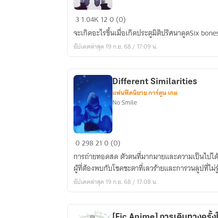
[Fic
3
1.04K
12
0 (0)
fate]
จะเกิดอะไรขึ้นเมื่อเกิดประตูมิติปริศนาดูดSix bones
เรื่อง
อัปเดตล่าสุด 19 ก.ย. 68 / 17:09 น.
ราว
ของSix
bones
Different Similarities
แฟนฟิคนิยาย การ์ตูน เกม
No Smile
Different
0
298
21
0 (0)
Similarities
การถ่ายทอดสด ตัวตนที่มากมายและความเป็นไปได้ต
ผู้ที่ต้องพบกับโชคชะตาที่เลวร้ายและการวนลูปที่ไม่ร
อัปเดตล่าสุด 19 ก.ย. 68 / 17:08 น.
[Fic Anime] การเดินทางครั้