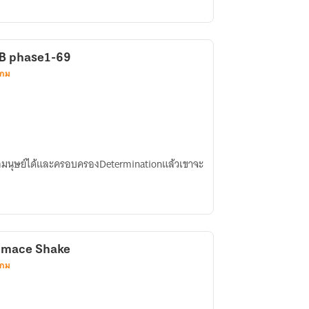
LB phase1-69
เกม
็กมนุษย์ได้และครอบครองDeterminationแล้วเขาจะ
rimace Shake
เกม