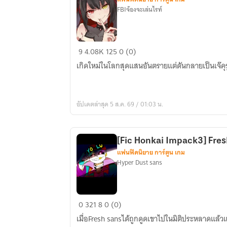
FBIจ้องจะเล่นไรท์
[Fic
9
4.08K
125
0 (0)
Honkai]
เกิดใหม่ในโลกสุดแสนอันตรายแต่ดันกลายเป็นเจ๊คุรุ
การ
เวลา
จะ
อัปเดตล่าสุด 5 ส.ค. 69 / 01:03 น.
นำพา
ทุก
สิ่ง
[Fic Honkai Impack3] Fres
แฟนฟิคนิยาย การ์ตูน เกม
Hyper Dust sans
[Fic
0
321
8
0 (0)
Honkai
เมื่อFresh sansได้ถูกดูดเขาไปในมิติประหลาดแล้วแล
Impack3]