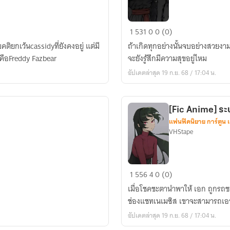
[Fic
1
531
0
0 (0)
Dragonball]
ติยกเว้นcassidyที่ยังคงอยู่ แต่มี
ถ้าเกิดทุกอย่างนั้นจบอย่างสวยงา
ความ
งก็คือFreddy Fazbear
จะยังรู้สึกมีความสุขอยู่ไหม
โศก
อัปเดตล่าสุด 19 ก.ย. 68 / 17:04 น.
เศร้า
ของ
วีรบุรุษ
[Fic Anime] ร
แฟนฟิคนิยาย การ์ตูน 
VHStape
[Fic
1
556
4
0 (0)
Anime]
เมื่อโชคชะตานำพาให้ เอก ถูกรถ
ระบบ
ช่องแชทเนเมซิส เขาจะสามารถเอาช
ช่อง
อัปเดตล่าสุด 19 ก.ย. 68 / 17:04 น.
แชทNEMESIS