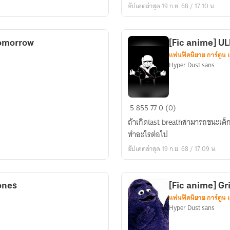
อัปเดตล่าสุด 19 ก.ย. 68 / 17:10 น.
tomorrow
[Fic anime] U
แฟนฟิคนิยาย การ์ตูน 
Hyper Dust sans
[Fic
5
855
77
0 (0)
anime]
ถ้าเกิดlast breathสามารถชนะเด
ULB
ทำอะไรต่อไป
phase1-
อัปเดตล่าสุด 19 ก.ย. 68 / 17:09 น.
69
bones
[Fic anime] G
แฟนฟิคนิยาย การ์ตูน 
Hyper Dust sans