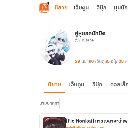
ข้ามไปยังเนื้อหาหลัก
นิยาย
เว็บตูน
อีบุ๊ก
มุมนัก
คู่หูยอดนักบิด
@VHStape
29
นิยาย
0
เว็บตูน
0
อีบุ๊ก
28
ค
นิยาย
เว็บตูน
อีบุ๊ก
คอลเล็ก
นามปากกา
[Fic Honkai] การเวลาจะนำพาท
แฟนฟิคนิยาย การ์ตูน เกม