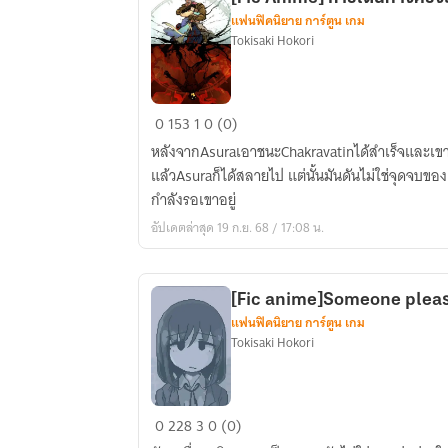
แฟนฟิคนิยาย การ์ตูน เกม
Tokisaki Hokori
[Fic
0
153
1
0 (0)
Anime]
หลังจากAsuraเอาชนะChakravatinได้สำเร็จและเขา
การ
แล้วAsuraก็ได้สลายไป แต่นั้นมันดันไม่ใช่จุดจบขอ
เดิน
กำลังรอเขาอยู่
ทาง
อัปเดตล่าสุด 19 ก.ย. 68 / 17:08 น.
ครั้ง
ใหม่
ของAsura
[Fic anime]Someone pleas
แฟนฟิคนิยาย การ์ตูน เกม
Tokisaki Hokori
[Fic
0
228
3
0 (0)
anime]Someone