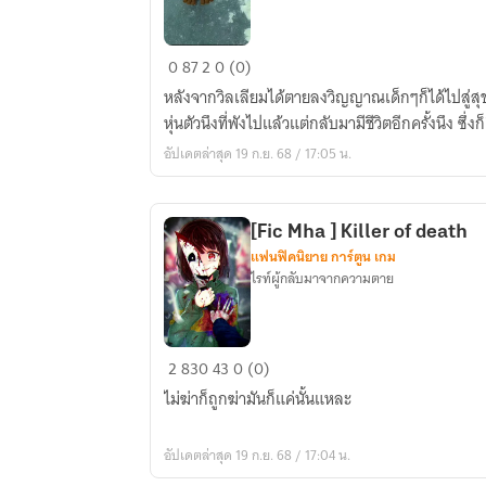
[Fic
0
87
2
0 (0)
FNAF]
หลังจากวิลเลียมได้ตายลงวิญญาณเด็กๆก็ได้ไปสู่สุขค
การ
หุ่นตัวนึงที่พังไปแล้วแต่กลับมามีชีวิตอีกครั้งนึง ซึ่
ดิ้นรน
อัปเดตล่าสุด 19 ก.ย. 68 / 17:05 น.
ของFreddy
Fazbears
[Fic Mha ] Killer of death
แฟนฟิคนิยาย การ์ตูน เกม
ไรท์ผู้กลับมาจากความตาย
[Fic
2
830
43
0 (0)
Mha
ไม่ฆ่าก็ถูกฆ่ามันก็แค่นั้นแหละ
]
Killer
อัปเดตล่าสุด 19 ก.ย. 68 / 17:04 น.
of