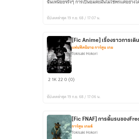
ฉันเหนื่อยจริงๆ การเป็นอมตะมันไม่ใช่พรแต่อย่าง
please
kill
อัปเดตล่าสุด 19 ก.ย. 68 / 17:07 น.
me
[Fic Anime] เรื่องราวการเด
แฟนฟิคนิยาย การ์ตูน เกม
Tokisaki Hokori
[Fic
2
1K
22
0 (0)
Anime]
เรื่อง
อัปเดตล่าสุด 19 ก.ย. 68 / 17:06 น.
ราว
การ
เดิน
[Fic FNAF] การดิ้นรนของFr
ทาง
การ์ตูน เกมส์
ของWilliam
Tokisaki Hokori
Afton