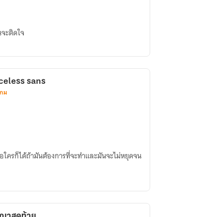
ณจะติดใจ
aceless sans
เกม
ือใครก็ได้ถ้ามันต้องการที่จะทำและมันจะไม่หยุดจน
ญญาสุดท้าย