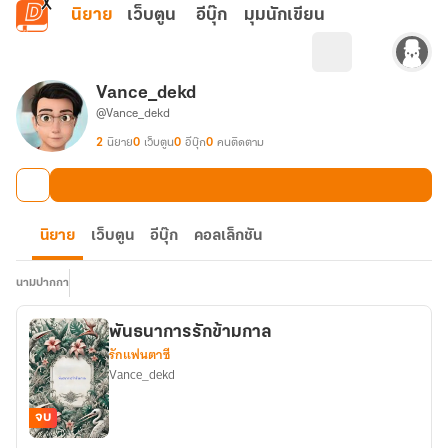
ข้ามไปยังเนื้อหาหลัก
นิยาย
เว็บตูน
อีบุ๊ก
มุมนักเขียน
Vance_dekd
@Vance_dekd
2
นิยาย
0
เว็บตูน
0
อีบุ๊ก
0
คนติดตาม
นิยาย
เว็บตูน
อีบุ๊ก
คอลเล็กชัน
นามปากกา
พันธนาการรักข้ามกาล
รักแฟนตาซี
Vance_dekd
จบ