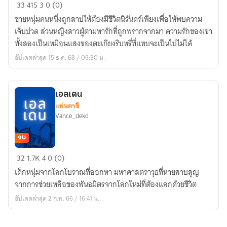
พันธนาการ
33
415
3
0 (0)
รัก
ชายหนุ่มคนหนึ่งถูกสาปให้ต้องมีชีวิตนิรันดร์เพียงเพื่อให้พบความ
ข้าม
เจ็บปวด ส่วนหญิงสาวผู้ตามหารักที่ถูกพรากจากมา ความรักของเขา
กาล
ทั้งสองเป็นเหมือนแสงของตะเกียงริบหรี่ที่แทบจะเป็นไปไม่ได้
อัปเดตล่าสุด 15 ธ.ค. 68 / 09:30 น.
เอลเดน
แฟนตาซี
Vance_dekd
จบ
เอล
32
1.7K
4
0 (0)
เดน
เด็กหนุ่มจากโลกโบราณที่ออกหา มหาศาสตราวุธที่หายสาบสูญ
จากการช่วยเหลือของพันธมิตรจากโลกใหม่ที่ต้องแลกด้วยชีวิต
อัปเดตล่าสุด 2 ก.พ. 66 / 16:41 น.