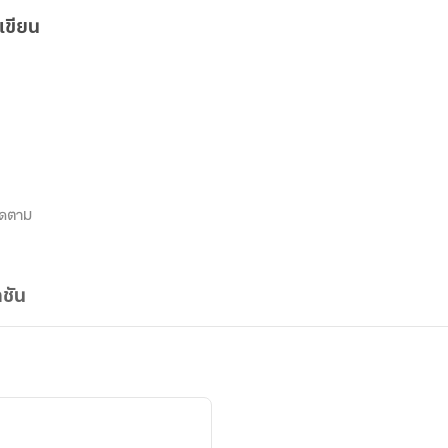
เขียน
ิดตาม
ชัน