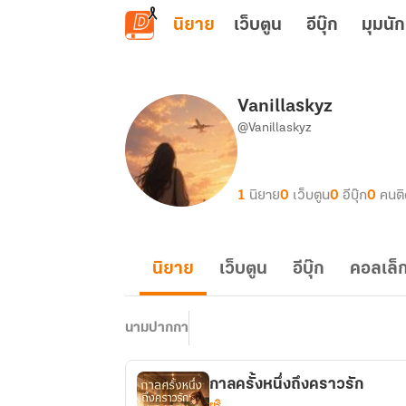
ข้ามไปยังเนื้อหาหลัก
นิยาย
เว็บตูน
อีบุ๊ก
มุมนัก
Vanillaskyz
@Vanillaskyz
1
นิยาย
0
เว็บตูน
0
อีบุ๊ก
0
คนต
นิยาย
เว็บตูน
อีบุ๊ก
คอลเล็ก
นามปากกา
กาลครั้งหนึ่งถึงคราวรัก
ยูริ