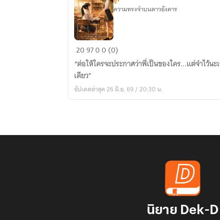
ความทรงจำบนดาวอังคาร
กาล
20
97
0
0 (0)
ครั้ง
“ต่อให้ใครจะประกาศว่าพี่เป็นของใคร...แต่จำไว้น
หนึ่ง
เดียว”
ถึง
อัปเดตล่าสุด 26 มิ.ย. 69 / 20:30 น.
คราว
รัก
นิยาย Dek-D