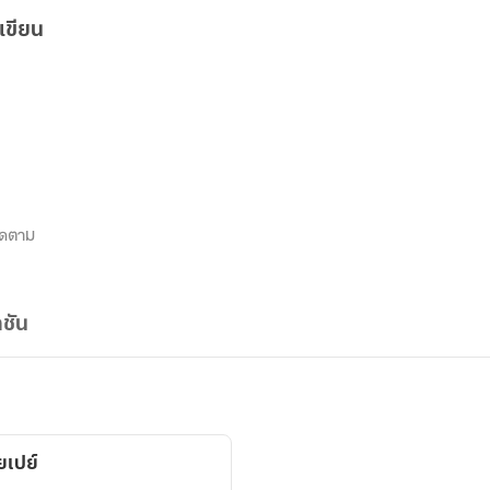
เขียน
ิดตาม
ชัน
ยเปย์