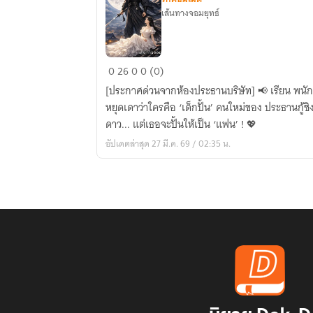
เส้นทางจอมยุทธ์
จอม
0
26
0
0 (0)
ยุทธ์
[ประกาศด่วนจากห้องประธานบริษัท] 📢 เรียน พนักงานและชาวเน็ตทุกท่าน: กรุณา
นิรนาม
หยุดเดาว่าใครคือ ‘เด็กปั้น’ คนใหม่ของ ประธานกู้ชิงเ
กับ
ดาว... แต่เธอจะปั้นให้เป็น ‘แฟน’ ! 💖
ประธาน
อัปเดตล่าสุด 27 มี.ค. 69 / 02:35 น.
สาย
เปย์