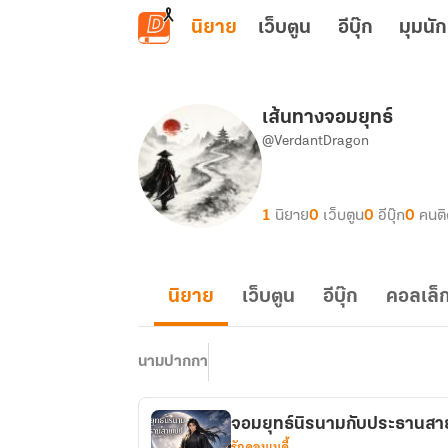
ข้ามไปยังเนื้อหาหลัก
นิยาย
เว็บตูน
อีบุ๊ก
มุมนัก
เส้นทางจอมยุทธ์
@VerdantDragon
1
นิยาย
0
เว็บตูน
0
อีบุ๊ก
0
คนต
นิยาย
เว็บตูน
อีบุ๊ก
คอลเล็ก
นามปากกา
จอมยุทธ์นิรนามกับประธานสา
รักคอมเมดี้