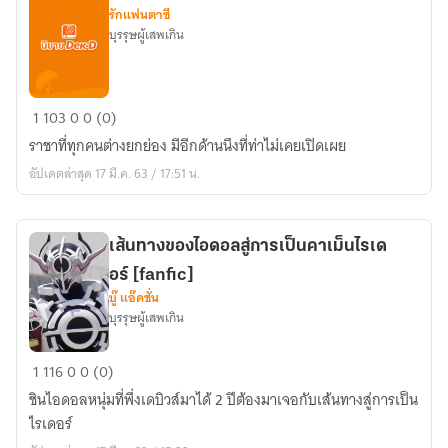
ได้
รักแฟนตาซี
บุรรุษผู้เสพเกิน
คน
1
103
0
0 (0)
ข้าง
ราชาที่ทุกคนต่างยกย่อง มีอีกด้านนึงที่ท่าไม่เคยเปิดเผย
กาย
อัปเดตล่าสุด 17 มี.ค. 63 / 17:51 น.
ของ
ราชา
เส้นทางของไอดอลสู่การเป็นคาเม็นไรเด
อร์ [fanfic]
บู๊ แอ๊คชั่น
บุรรุษผู้เสพเกิน
เส้น
1
116
0
0 (0)
ทาง
ชินไอดอลหนุ่มที่พึ่งเดบิวส์มาได้ 2 ปีต้องมาเจอกับเส้นทางสู่การเป็น
ของ
ไรเดอร์
ไอ