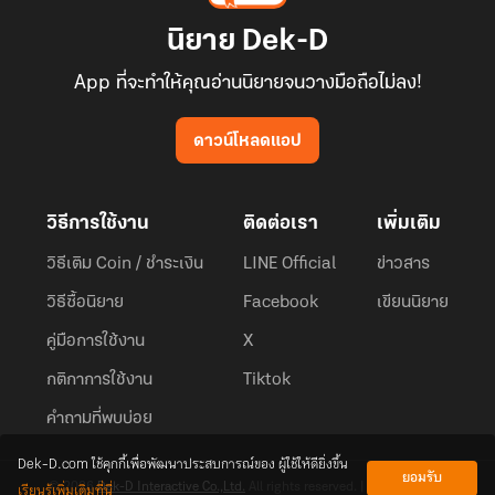
นิยาย Dek-D
App ที่จะทำให้คุณอ่านนิยายจนวางมือถือไม่ลง!
ดาวน์โหลดแอป
วิธีการใช้งาน
ติดต่อเรา
เพิ่มเติม
วิธีเติม Coin / ชำระเงิน
LINE Official
ข่าวสาร
วิธีซื้อนิยาย
Facebook
เขียนนิยาย
คู่มือการใช้งาน
X
กติกาการใช้งาน
Tiktok
คำถามที่พบบ่อย
Dek-D.com ใช้คุกกี้เพื่อพัฒนาประสบการณ์ของ ผู้ใช้ให้ดียิ่งขึ้น
ยอมรับ
เรียนรู้เพิ่มเติมที่นี่
© 2026
Dek-D Interactive Co.,Ltd.
All rights reserved. |
Privacy Policy