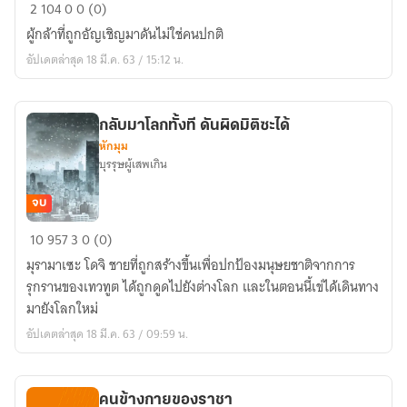
ผู้
2
104
0
0 (0)
กล้า
ผู้กล้าที่ถูกอัญเชิญมาดันไม่ใช่คนปกติ
แหก
อัปเดตล่าสุด 18 มี.ค. 63 / 15:12 น.
กฎ
กลับมาโลกทั้งที ดันผิดมิติซะได้
หักมุม
บุรรุษผู้เสพเกิน
จบ
กลับ
10
957
3
0 (0)
มา
มุรามาเซะ โดจิ ชายที่ถูกสร้างขึ้นเพื่อปกป้องมนุษยชาติจากการ
โลก
รุกรานของเทวทูต ได้ถูกดูดไปยังต่างโลก และในตอนนี้เข่ได้เดินทาง
ทั้งที
มายังโลกใหม่
ดัน
อัปเดตล่าสุด 18 มี.ค. 63 / 09:59 น.
ผิด
มิติ
ซะ
คนข้างกายของราชา