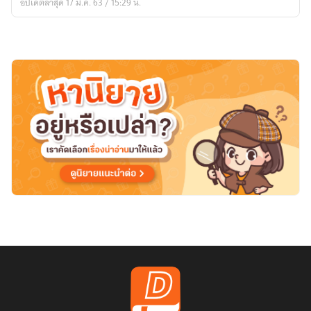
อัปเดตล่าสุด 17 มี.ค. 63 / 15:29 น.
ดอล
สู่
การ
เป็น
คา
เม็น
ไร
เด
อร์
[fanfic]