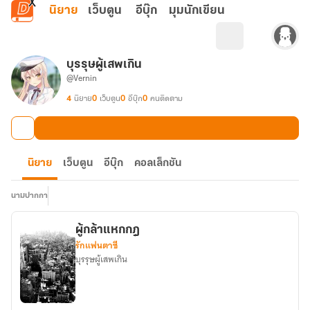
ข้ามไปยังเนื้อหาหลัก
นิยาย
เว็บตูน
อีบุ๊ก
มุมนักเขียน
บุรรุษผู้เสพเกิน
@Vernin
4
นิยาย
0
เว็บตูน
0
อีบุ๊ก
0
คนติดตาม
นิยาย
เว็บตูน
อีบุ๊ก
คอลเล็กชัน
นามปากกา
ผู้กล้าแหกกฎ
รักแฟนตาซี
บุรรุษผู้เสพเกิน