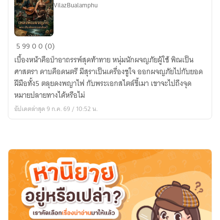
VilazBualamphu
เพลง
5
99
0
0 (0)
พิณ
เบื้องหน้าคือป่าอาถรรพ์สุดท้าทาย หนุ่มนักผจญภัยผู้ใช้ พิณเป็น
ผจญ
ศาสตรา ดาบคือดนตรี มีสุราเป็นเครื่องชูใจ ออกผจญภัยไปกับยอด
ภัย
ฝีมือทั้ง5 ตลุยดงพญาไฟ กับพระเอกสไตล์ขี้เมา เขาจะไปถึงจุด
หมายปลายทางได้หรือไม่
อัปเดตล่าสุด 9 ก.ค. 69 / 10:52 น.