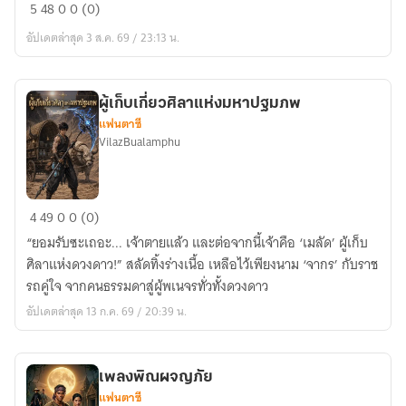
เมื่อ
5
48
0
0 (0)
หนุ่ม
อัปเดตล่าสุด 3 ส.ค. 69 / 23:13 น.
ต่างด้าว
ต้อง
ก้าว
ผู้เก็บเกี่ยวศิลาแห่งมหาปฐมภพ
ขึ้น
แฟนตาซี
เป็น
VilazBualamphu
จอม
พราน
ใน
ผู้
4
49
0
0 (0)
ต่าง
เก็บ
โลก
“ยอมรับซะเถอะ... เจ้าตายแล้ว และต่อจากนี้เจ้าคือ ‘เมลัด’ ผู้เก็บ
เกี่ยว
ศิลาแห่งดวงดาว!” สลัดทิ้งร่างเนื้อ เหลือไว้เพียงนาม ‘จากร’ กับราช
ศิลา
รถคู่ใจ จากคนธรรมดาสู่ผู้พเนจรทั่วทั้งดวงดาว
แห่ง
อัปเดตล่าสุด 13 ก.ค. 69 / 20:39 น.
มหา
ปฐม
ภพ
เพลงพิณผจญภัย
แฟนตาซี