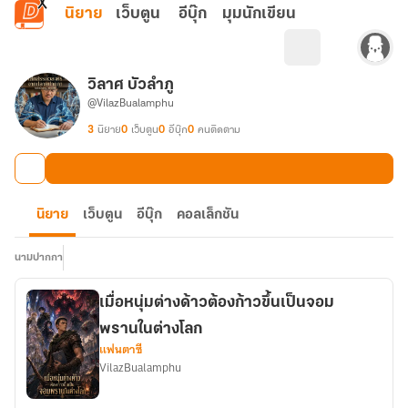
ข้ามไปยังเนื้อหาหลัก
นิยาย
เว็บตูน
อีบุ๊ก
มุมนักเขียน
วิลาศ บัวลำภู
@VilazBualamphu
3
นิยาย
0
เว็บตูน
0
อีบุ๊ก
0
คนติดตาม
นิยาย
เว็บตูน
อีบุ๊ก
คอลเล็กชัน
นามปากกา
เมื่อหนุ่มต่างด้าวต้องก้าวขึ้นเป็นจอม
พรานในต่างโลก
แฟนตาซี
VilazBualamphu