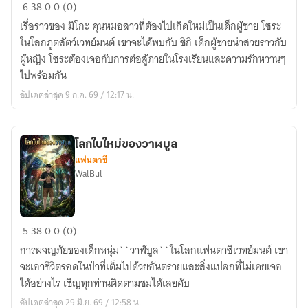
แฟน
6
38
0
0 (0)
ฉัน
เรื่อราวของ มิโกะ คุนหมอสาวที่ต้องไปเกิดใหม่เป็นเด็กผู้ชาย โซระ
เป็น
ในโลกภูตสัตว์เวทย์มนต์ เขาจะได้พบกับ ชิกิ เด็กผู้ชายน่าสวยราวกับ
หมอ
ผู้หญิง โซระต้องเจอกับการต่อสู้ภายในโรงเรียนและความรักหวานๆ
สุด
ไปพร้อมกัน
หล่อ
อัปเดตล่าสุด 9 ก.ค. 69 / 12:17 น.
เท่
โลกใบใหม่ของวาฬบูล
แฟนตาซี
WalBul
โลก
5
38
0
0 (0)
ใบ
การผจญภัยของเด็กหนุ่ม``วาฬบูล``ในโลกแฟนตาซีเวทย์มนต์ เขา
ใหม่
จะเอาชีวิตรอดในป่าที่เต็มไปด้วยอันตรายและสิ่งแปลกที่ไม่เคยเจอ
ของ
ได้อย่างไร เชิญทุกท่านติดตามชมได้เลยคับ
วาฬ
อัปเดตล่าสุด 29 มิ.ย. 69 / 12:58 น.