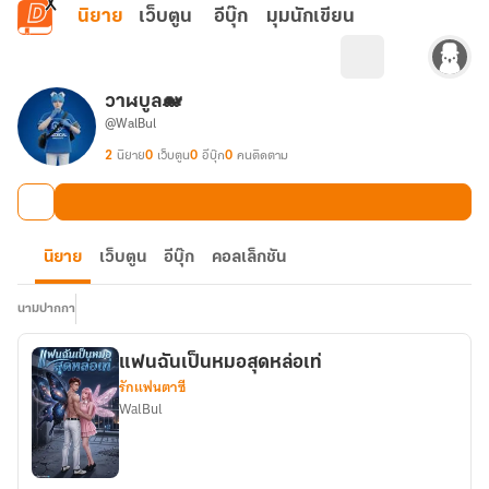
ข้ามไปยังเนื้อหาหลัก
นิยาย
เว็บตูน
อีบุ๊ก
มุมนักเขียน
วาฬบูล🐋
@WalBul
2
นิยาย
0
เว็บตูน
0
อีบุ๊ก
0
คนติดตาม
นิยาย
เว็บตูน
อีบุ๊ก
คอลเล็กชัน
นามปากกา
แฟนฉันเป็นหมอสุดหล่อเท่
รักแฟนตาซี
WalBul