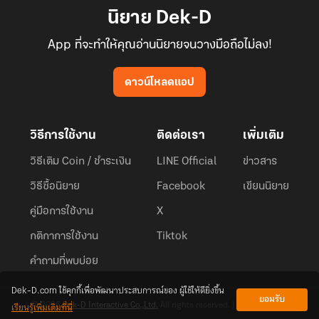
นิยาย Dek-D
App ที่จะทำให้คุณอ่านนิยายจนวางมือถือไม่ลง!
ดาวน์โหลดแอป
วิธีการใช้งาน
ติดต่อเรา
เพิ่มเติม
วิธีเติม Coin / ชำระเงิน
LINE Official
ข่าวสาร
วิธีซื้อนิยาย
Facebook
เขียนนิยาย
คู่มือการใช้งาน
X
กติกาการใช้งาน
Tiktok
คำถามที่พบบ่อย
Dek-D.com ใช้คุกกี้เพื่อพัฒนาประสบการณ์ของ ผู้ใช้ให้ดียิ่งขึ้น
ยอมรับ
เรียนรู้เพิ่มเติมที่นี่
© 2026
Dek-D Interactive Co.,Ltd.
All rights reserved. |
Privacy Policy