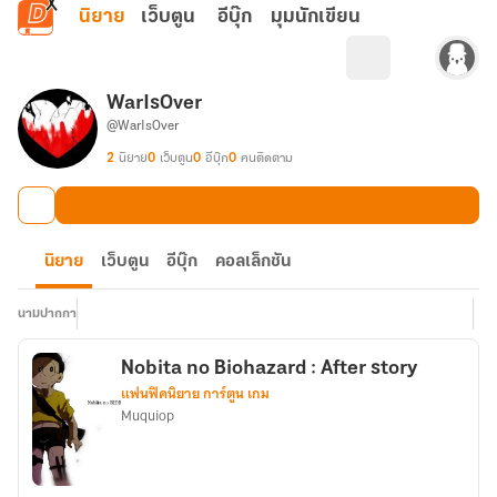
ข้ามไปยังเนื้อหาหลัก
นิยาย
เว็บตูน
อีบุ๊ก
มุมนักเขียน
WarIsOver
@WarIsOver
2
นิยาย
0
เว็บตูน
0
อีบุ๊ก
0
คนติดตาม
นิยาย
เว็บตูน
อีบุ๊ก
คอลเล็กชัน
นามปากกา
Nobita no Biohazard : After story
แฟนฟิคนิยาย การ์ตูน เกม
Muquiop