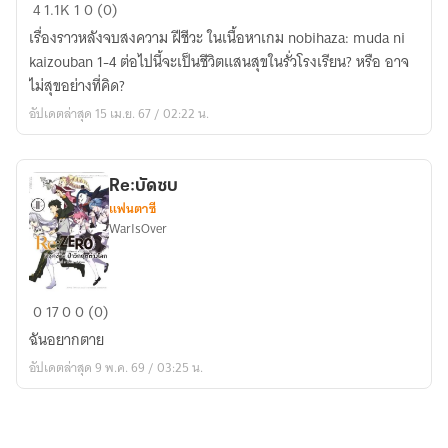
Nobita
4
1.1K
1
0 (0)
no
เรื่องราวหลังจบสงความ ฝีชีวะ ในเนื้อหาเกม nobihaza: muda ni
Biohazard
kaizouban 1-4 ต่อไปนี้จะเป็นชีวิตแสนสุขในรั่วโรงเรียน? หรือ อาจ
:
ไม่สุขอย่างที่คิด?
After
อัปเดตล่าสุด 15 เม.ย. 67 / 02:22 น.
story
Re:บัดซบ
แฟนตาซี
WarIsOver
Re:บัดซบ
0
17
0
0 (0)
ฉันอยากตาย
อัปเดตล่าสุด 9 พ.ค. 69 / 03:25 น.