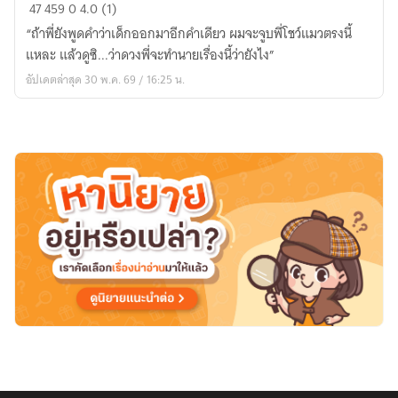
พยากรณ์
47
459
0
4.0 (1)
รัก
“ถ้าพี่ยังพูดคำว่าเด็กออกมาอีกคำเดียว ผมจะจูบพี่โชว์แมวตรงนี้
ครั้ง
แหละ แล้วดูซิ...ว่าดวงพี่จะทำนายเรื่องนี้ว่ายังไง”
สุดท้าย
อัปเดตล่าสุด 30 พ.ค. 69 / 16:25 น.
ที่
เมล
เบิร์น
(มี
E-
book)