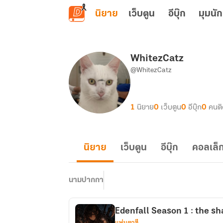
ข้ามไปยังเนื้อหาหลัก
นิยาย
เว็บตูน
อีบุ๊ก
มุมนัก
WhitezCatz
@WhitezCatz
1
นิยาย
0
เว็บตูน
0
อีบุ๊ก
0
คนต
นิยาย
เว็บตูน
อีบุ๊ก
คอลเล็ก
นามปากกา
Edenfall Season 1 : the sh
แฟนตาซี