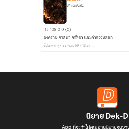
WhitezCatz
Edenfall
13
108
0
0 (0)
Season
สงคราม ศาสนา ศรัทธา และคำลวงหลอก
1
อัปเดตล่าสุด 23 พ.ค. 69 / 18:27 น.
:
the
shape
of
faith
นิยาย Dek-D
App ที่จะทำให้คุณอ่านนิยายจนวาง